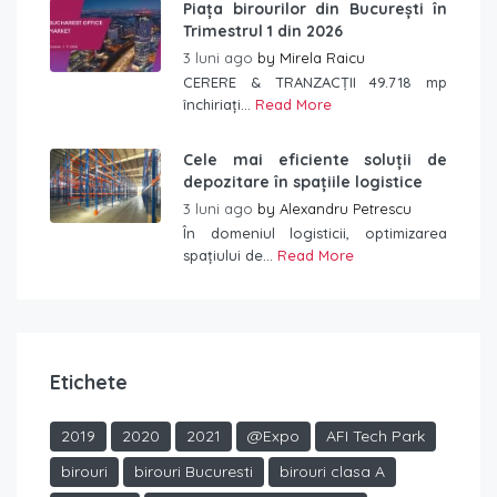
Piața birourilor din București în
Trimestrul 1 din 2026
3 luni ago
by
Mirela Raicu
CERERE & TRANZACȚII 49.718 mp
închiriați...
Read More
Cele mai eficiente soluții de
depozitare în spațiile logistice
3 luni ago
by
Alexandru Petrescu
În domeniul logisticii, optimizarea
spațiului de...
Read More
Etichete
2019
2020
2021
@Expo
AFI Tech Park
birouri
birouri Bucuresti
birouri clasa A