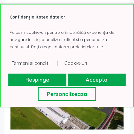
WDP Ștefăneștii de Jos se extinde în sistem “build to
suit”
Confidențialitatea datelor
24 aprilie 2020
Hale de inchiriat
Unul din cele mai bine primite de piață parcuri industriale
Folosim cookie-uri pentru a îmbunătăți experiența de
din România este WDP Ștefăneștii de Jos, care a ajuns să
navigare în site, a analiza traficul și a personaliza
aibă...
Read More
conținutul. Poți alege conform preferințelor tale.
|
Termeni si conditii
Cookie-uri
Respinge
Accepta
Personalizeaza