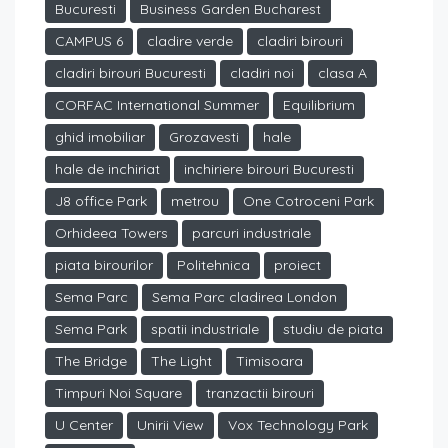
Bucuresti
Business Garden Bucharest
CAMPUS 6
cladire verde
cladiri birouri
cladiri birouri Bucuresti
cladiri noi
clasa A
CORFAC International Summer
Equilibrium
ghid imobiliar
Grozavesti
hale
hale de inchiriat
inchiriere birouri Bucuresti
J8 office Park
metrou
One Cotroceni Park
Orhideea Towers
parcuri industriale
piata birourilor
Politehnica
proiect
Sema Parc
Sema Parc cladirea London
Sema Park
spatii industriale
studiu de piata
The Bridge
The Light
Timisoara
Timpuri Noi Square
tranzactii birouri
U Center
Unirii View
Vox Technology Park