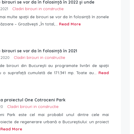
e birouri se vor da în folosință în 2022 și unde
 2021
Cladiri birouri in constructie
mai multe spații de birouri se vor da în folosință în zonele
ăzoare – Grozăvești „În total,...
Read More
 birouri se vor da în folosință în 2021
 2020
Cladiri birouri in constructie
de birouri din București au programate livrări de spații
cu o suprafață cumulată de 171.341 mp. Toate au...
Read
a proiectul One Cotroceni Park
20
Cladiri birouri in constructie
ni Park este cel mai probabil unul dintre cele mai
roiecte de regenerare urbană a Bucureștiului: un proiect
.
Read More