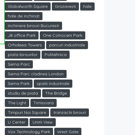
Globalworth Square
Grozavesti
hale
hale de inchiriat
inchiriere birouri Bucuresti
J8 office Park
One Cotroceni Park
Orhideea Towers
parcuri industriale
piata birourilor
Politehnica
Sema Parc
Sema Parc cladirea London
Sema Park
spatii industriale
studiu de piata
The Bridge
The Light
Timisoara
Timpuri Noi Square
tranzactii birouri
U Center
Unirii View
Vox Technology Park
West Gate