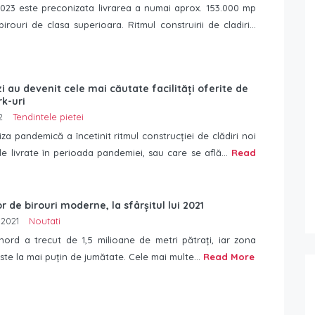
2023 este preconizata livrarea a numai aprox. 153.000 mp
irouri de clasa superioara. Ritmul construirii de cladiri...
zi au devenit cele mai căutate facilități oferite de
rk-uri
2
Tendintele pietei
iza pandemică a încetinit ritmul construcției de clădiri noi
ele livrate în perioada pandemiei, sau care se află...
Read
r de birouri moderne, la sfârșitul lui 2021
 2021
Noutati
nord a trecut de 1,5 milioane de metri pătrați, iar zona
ste la mai puțin de jumătate. Cele mai multe...
Read More