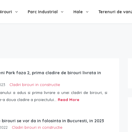
Birouri
Parc Industrial
Hale
Terenuri de van
i Park faza 2, prima cladire de birouri livrata in
023
Cladiri birouri in constructie
anului a adus si prima livrare a unei cladiri de birouri, si
a doua cladire a proiectului...
Read More
e birouri se vor da in folosinta in Bucuresti, in 2023
2022
Cladiri birouri in constructie