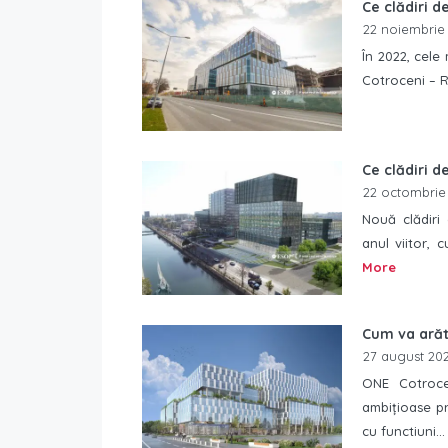
Ce clădiri d
22 noiembrie
În 2022, cele 
Cotroceni – R
Ce clădiri de
22 octombrie
Nouă clădiri 
anul viitor, 
More
Cum va arăt
27 august 20
ONE Cotroce
ambițioase p
cu functiuni..