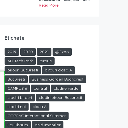
Read More
Etichete
2019
2020
2021
@Expo
AFI Tech Park
birouri
birouri Bucuresti
birouri clasa A
Bucuresti
Business Garden Bucharest
CAMPUS 6
central
cladire verde
cladiri birouri
cladiri birouri Bucuresti
cladiri noi
clasa A
CORFAC International Summer
Equilibrium
ghid imobiliar