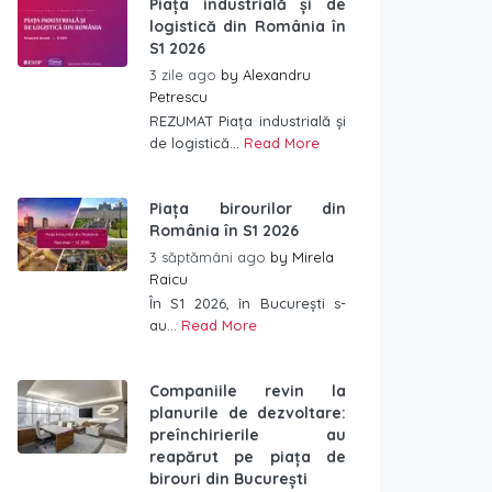
Piața industrială și de
logistică din România în
S1 2026
3 zile ago
by
Alexandru
Petrescu
REZUMAT Piața industrială și
de logistică...
Read More
Piața birourilor din
România în S1 2026
3 săptămâni ago
by
Mirela
Raicu
În S1 2026, în București s-
au...
Read More
Companiile revin la
planurile de dezvoltare:
preînchirierile au
reapărut pe piața de
birouri din București