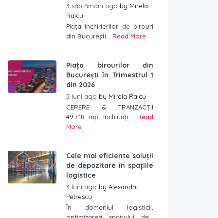
3 săptămâni ago
by
Mirela
Raicu
Piața închirierilor de birouri
din București...
Read More
Piața birourilor din
București în Trimestrul 1
din 2026
3 luni ago
by
Mirela Raicu
CERERE & TRANZACȚII
49.718 mp închiriați...
Read
More
Cele mai eficiente soluții
de depozitare în spațiile
logistice
3 luni ago
by
Alexandru
Petrescu
În domeniul logisticii,
optimizarea spațiului de...