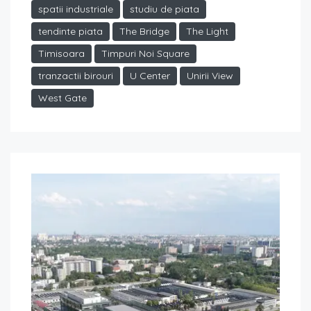
spatii industriale
studiu de piata
tendinte piata
The Bridge
The Light
Timisoara
Timpuri Noi Square
tranzactii birouri
U Center
Unirii View
West Gate