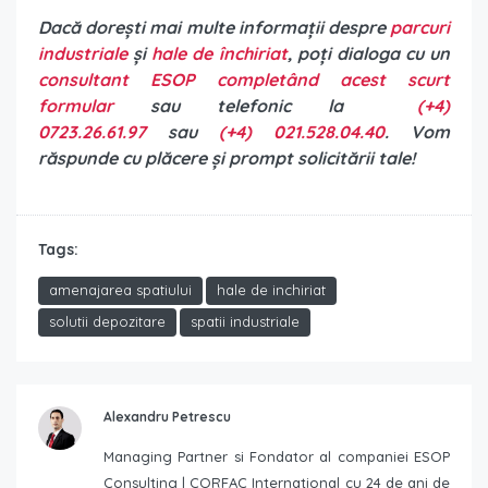
Dacă dorești mai multe informații despre
parcuri
industriale
și
hale de închiriat
, poți dialoga cu un
consultant ESOP completând acest scurt
formular
sau telefonic la
(+4)
0723.26.61.97
sau
(+4) 021.528.04.40
. Vom
răspunde cu plăcere și prompt solicitării tale!
Tags:
amenajarea spatiului
hale de inchiriat
solutii depozitare
spatii industriale
Alexandru Petrescu
Managing Partner si Fondator al companiei ESOP
Consulting | CORFAC International cu 24 de ani de