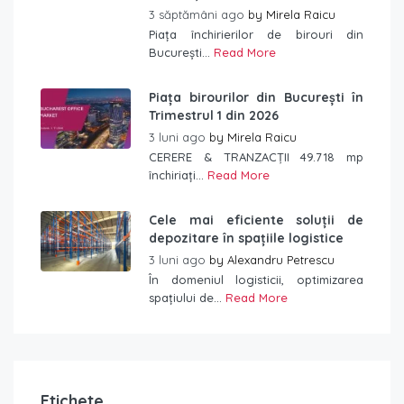
3 săptămâni ago
by
Mirela Raicu
Piața închirierilor de birouri din
București...
Read More
Piața birourilor din București în
Trimestrul 1 din 2026
3 luni ago
by
Mirela Raicu
CERERE & TRANZACȚII 49.718 mp
închiriați...
Read More
Cele mai eficiente soluții de
depozitare în spațiile logistice
3 luni ago
by
Alexandru Petrescu
În domeniul logisticii, optimizarea
spațiului de...
Read More
Etichete