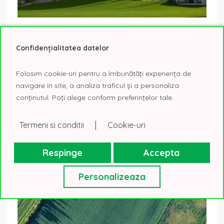
5 tendințe care schimbă modul în care companiile
aleg birourile de clasă A
Confidențialitatea datelor
17 noiembrie 2025
Know how. Pe scurt
Decizia de relocare într-un sediu nou nu este doar o
Folosim cookie-uri pentru a îmbunătăți experiența de
chestiune logistică ci alegerea unui birou de clasă A devine
navigare în site, a analiza traficul și a personaliza
o decizie...
Read More
conținutul. Poți alege conform preferințelor tale.
|
Termeni si conditii
Cookie-uri
Respinge
Accepta
Personalizeaza