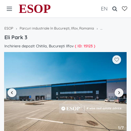
ESOP
EN
ESOP
Parcuri industriale în București, Ilfov, Romania
Eli Park 3
Eli Park 3
Inchiriere depozit Chitila, București Ilfov
( ID: 15123 )
1/7