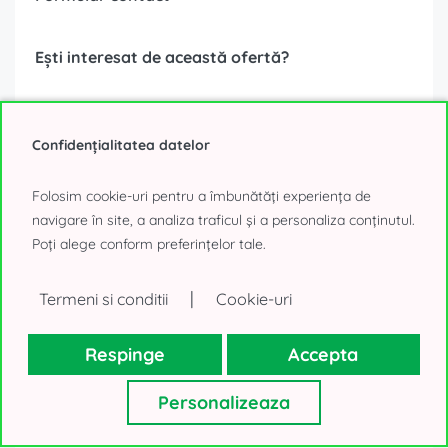
Ești interesat de această ofertă?
Confidențialitatea datelor
Folosim cookie-uri pentru a îmbunătăți experiența de
navigare în site, a analiza traficul și a personaliza conținutul.
Poți alege conform preferințelor tale.
|
Termeni si conditii
Cookie-uri
Respinge
Accepta
Datele tale personale, așa cum sunt ele colectate mai sus, vor fi
utilizate numai pentru a-ți trimite oferte imobiliare. Nu vom
Personalizeaza
folosi datele în alte scopuri. Mulțumim!