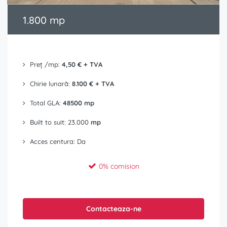
1.800 mp
Preț /mp:
4,50 € + TVA
Chirie lunară:
8.100 € + TVA
Total GLA:
48500 mp
Built to suit: 23.000
mp
Acces centura: Da
0% comision
Contacteaza-ne