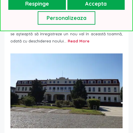
Respinge
Accepta
Principalele tendințe pe piața spațiilor de birouri
după începerea noului an școlar
Personalizeaza
1 septembrie 2022
Noutati
Începută treptat din primăvară, revenirea graduală la birou
se așteaptă să înregistreze un nou val în această toamnă,
odată cu deschiderea noului...
Read More