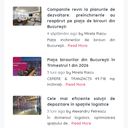
Companiile revin la planurile de
dezvoltare: preînchirierile au
reapărut pe piața de birouri din
București
4 săptămâni ago
by
Mirela Raicu
Piața închirierilor de birouri din
București...
Read More
Piața birourilor din București în
Trimestrul 1 din 2026
3 luni ago
by
Mirela Raicu
CERERE & TRANZACȚII 49.718 mp
închiriați...
Read More
Cele mai eficiente soluții de
depozitare în spațiile logistice
3 luni ago
by
Alexandru Petrescu
În domeniul logisticii, optimizarea
spațiului de...
Read More