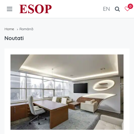
ESOP
0
EN
Home
Română
Noutati