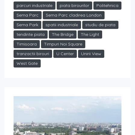
parcuri industriale
piata birourilor
Politehnica
Sema Parc
Sema Parc cladirea London
Sema Park
spatii industriale
studiu de piata
tendinte piata
The Bridge
The Light
Timisoara
Timpuri Noi Square
tranzactii birouri
U Center
Unirii View
West Gate