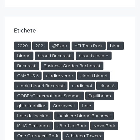
Etichete
2020
2021
@Expo
AFI Tech Park
birou
birouri
birouri Bucuresti
birouri clasa A
Bucuresti
Business Garden Bucharest
CAMPUS 6
cladire verde
cladiri birouri
cladiri birouri Bucuresti
cladiri noi
clasa A
CORFAC International Summer
Equilibrium
ghid imobiliar
Grozavesti
hale
hale de inchiriat
inchiriere birouri Bucuresti
ISHO Timisoara
J8 office Park
Novo Park
One Cotroceni Park
Orhideea Towers