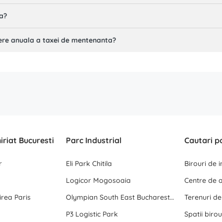
ta?
ere anuala a taxei de mentenanta?
hiriat Bucuresti
Parc Industrial
Cautari p
r
Eli Park Chitila
Birouri de 
Logicor Mogosoaia
rea Paris
Olympian South East Bucharest Park
Terenuri d
P3 Logistic Park
Spatii birou