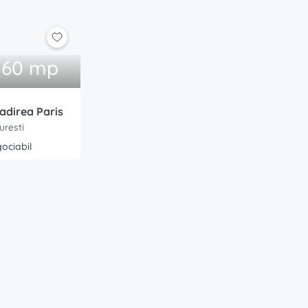
.160 mp
adirea Paris
uresti
ociabil