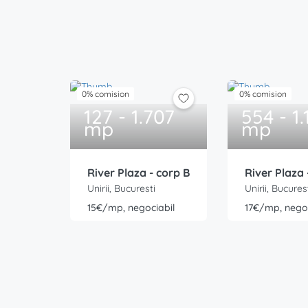
0% comision
0% comision
127 - 1.707
554 - 1.
mp
mp
River Plaza - corp B
River Plaza 
Unirii, Bucuresti
Unirii, Bucures
15€/mp, negociabil
17€/mp, negoc