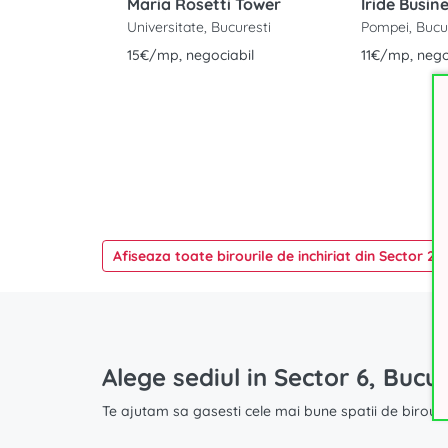
Maria Rosetti Tower
Iride Busin
Universitate, Bucuresti
Pompei, Bucu
15€/mp, negociabil
11€/mp, nego
Afiseaza toate birourile de inchiriat din Sector 2, 
Alege sediul in Sector 6, Bucur
Te ajutam sa gasesti cele mai bune spatii de birouri l