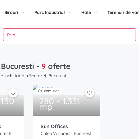
Birouri
Parc Industrial
Hale
Terenuri de va
, Bucuresti
-
9
oferte
 inchiriat din Sector 4, Bucuresti
0% comision
.150
280 - 1.331
mp
s
Sun Offices
uresti
Calea Vacaresti, Bucuresti