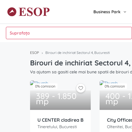
Business Park
ESOP
Birouri de inchiriat Sectorul 4, Bucuresti
Birouri de inchiriat Sectorul 4
Va ajutam sa gasiti cele mai bune spatii de birouri de
0% comision
0% comision
389 - 1.850
400 - 1
mp
mp
U CENTER cladirea B
City Office
Tineretului, Bucuresti
Oltenitei, Buc