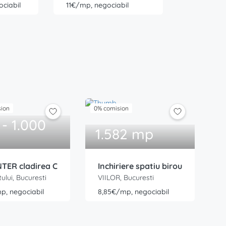
ciabil
11€/mp, negociabil
sion
0% comision
 - 1.000
1.582 mp
TER cladirea C
Inchiriere spatiu birou
tului, Bucuresti
VIILOR, Bucuresti
p, negociabil
8,85€/mp, negociabil