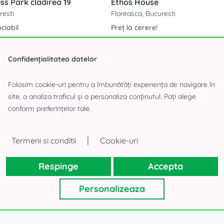
ess Park cladirea 19
Ethos House
resti
Floreasca, Bucuresti
ciabil
Preț la cerere!
Confidențialitatea datelor
Folosim cookie-uri pentru a îmbunătăți experiența de navigare în
site, a analiza traficul și a personaliza conținutul. Poți alege
conform preferințelor tale.
Bucuresti (47 oferte)
|
Termeni si conditii
Cookie-uri
Respinge
Accepta
esti
Personalizeaza
a inchiriere din Sector 6, Bucuresti