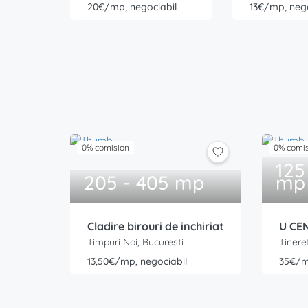
20€/mp, negociabil
13€/mp, nego
0% comision
0% comi
125
205 - 405 mp
mp
Cladire birouri de inchiriat
U CEN
Timpuri Noi, Bucuresti
Tinere
13,50€/mp, negociabil
35€/m