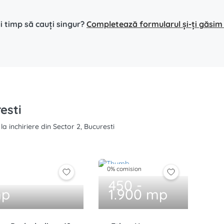
i timp să cauți singur?
Completează formularul și-ți găsim s
esti
a inchiriere din Sector 2, Bucuresti
0% comision
450 -
mp
1.900 mp