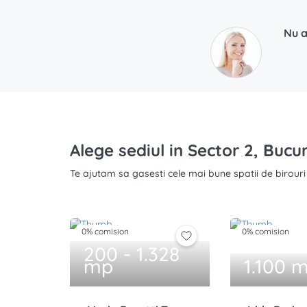
Nu a
Alege sediul in Sector 2, Bucur
Te ajutam sa gasesti cele mai bune spatii de birouri l
0% comision
0% comision
200 - 1.328
mp
1.100 