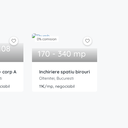
0% comision
108
170 - 340 mp
- corp A
Inchiriere spatiu birouri
ti
Oltenitei, Bucuresti
iabil
11€/mp, negociabil