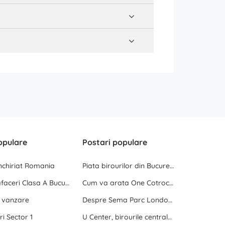
opulare
Postari populare
inchiriat Romania
Piata birourilor din Bucuresti la inceput de 2025
Centre de afaceri Clasa A Bucuresti
Cum va arata One Cotroceni Park
e vanzare
Despre Sema Parc London si Sema Parc Oslo
ri Sector 1
U Center, birourile centrale dintre doua parcuri