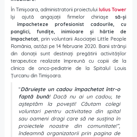
În Timișoara, administratorii proiectului
Iulius Tower
își ajută angajații firmelor chiriașe
să-și
împacheteze profesionist cadourile, cu
panglici, fundițe, inimioare și hârtie de
împachetat
, prin voluntarii Asociației Little People
România, astăzi pe 14 februarie 2020. Banii strânși
din donații sunt destinați pregătirii activităților
terapeutice realizate împreună cu copiii de la
clinica de onco-pediatrie de la Spitalul Louis
Țurcanu din Timișoara.
“
Dăruiește un cadou împachetat într-o
faptă bună
! Dacă nu ai un cadou, te
așteptăm la povești! Căutam colegi
voluntari pentru activitatea din spital
sau oameni dragi care să ne susțina în
proiectele noastre din comunitate!”,
îndeamnă organizatorii prin pagina de