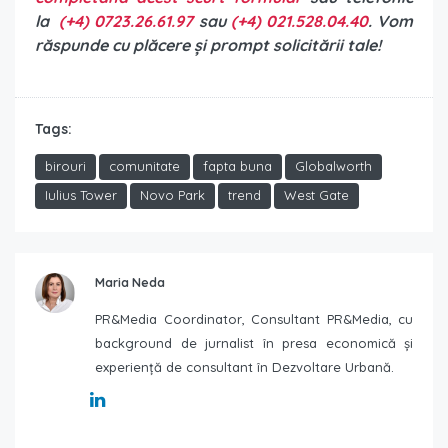
la
(+4) 0723.26.61.97
sau
(+4) 021.528.04.40
. Vom
răspunde cu plăcere și prompt solicitării tale!
Tags:
birouri
comunitate
fapta buna
Globalworth
Iulius Tower
Novo Park
trend
West Gate
Maria Neda
PR&Media Coordinator, Consultant PR&Media, cu
background de jurnalist în presa economică și
experiență de consultant în Dezvoltare Urbană.