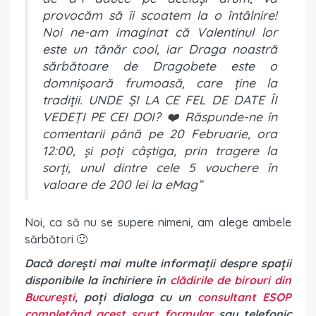
provocăm să îi scoatem la o întâlnire!
Noi ne-am imaginat că Valentinul lor
este un tânăr cool, iar Draga noastră
sărbătoare de Dragobete este o
domnișoară frumoasă, care ține la
tradiții. UNDE ȘI LA CE FEL DE DATE ÎI
VEDEȚI PE CEI DOI? ❤️ Răspunde-ne în
comentarii până pe 20 Februarie, ora
12:00, și poți câștiga, prin tragere la
sorți, unul dintre cele 5 vouchere în
valoare de 200 lei la eMag”
Noi, ca să nu se supere nimeni, am alege ambele
sărbători 🙂
Dacă dorești mai multe informații despre spații
disponibile la închiriere în
clădirile de birouri din
București
, poți dialoga cu un
consultant ESOP
completând acest scurt formular
sau telefonic