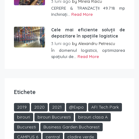
3 luni ago
by
Mirela Raicu
CERERE & TRANZACȚII 49.718 mp
închiriați...
Read More
Cele mai eficiente soluții de
depozitare în spațiile logistice
3 luni ago
by
Alexandru Petrescu
În domeniul logisticii, optimizarea
spațiului de...
Read More
Etichete
2019
2020
2021
@Expo
AFI Tech Park
birouri
birouri Bucuresti
birouri clasa A
Bucuresti
Business Garden Bucharest
CAMPUS 6
central
cladire verde