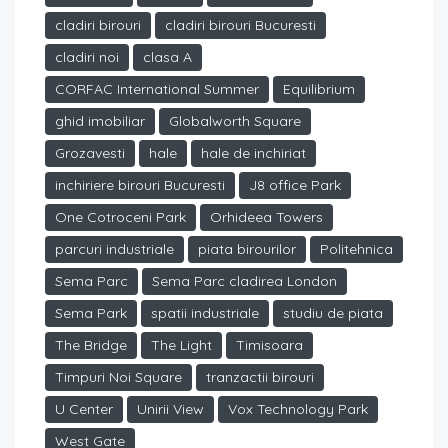
cladiri birouri
cladiri birouri Bucuresti
cladiri noi
clasa A
CORFAC International Summer
Equilibrium
ghid imobiliar
Globalworth Square
Grozavesti
hale
hale de inchiriat
inchiriere birouri Bucuresti
J8 office Park
One Cotroceni Park
Orhideea Towers
parcuri industriale
piata birourilor
Politehnica
Sema Parc
Sema Parc cladirea London
Sema Park
spatii industriale
studiu de piata
The Bridge
The Light
Timisoara
Timpuri Noi Square
tranzactii birouri
U Center
Unirii View
Vox Technology Park
West Gate