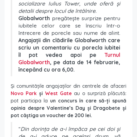
socializare Iulius Tower, unde oferă și
detalii despre locul de întâlnire.
Globalworth
pregătește surprize pentru
iubitele celor care se înscriu într-o
întrecere de porecle sau nume de alint.
Angajații din clădirile Globalworth care
scriu un comentariu cu porecla iubitei
îl pot vedea apoi pe
Turnul
Globalworth
, pe data de 14 februarie,
începând cu ora 6,00.
Și comunitățile angajaților din centrele de afaceri
Novo Park
și
West Gate
au o surpriză plăcută:
pot participa la
un concurs în care să-ți spună
opinia despre Valentine’s Day și Dragobete și
pot câștiga un voucher de 200 lei.
“
Din dorința de a-i împăca pe cei doi și
de a-i aduce pe același drum, vă