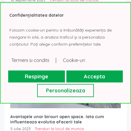
Business park-urile pun la dispozitie spatii de birouri de
Confidențialitatea datelor
inchiriat dotate modern, astfel incat utilizatorii sa se bucure
de un mediu de...
Read More
Folosim cookie-uri pentru a îmbunătăți experiența de
navigare în site, a analiza traficul și a personaliza
conținutul. Poți alege conform preferințelor tale.
|
Termeni si conditii
Cookie-uri
Respinge
Accepta
Personalizeaza
Avantajele unor birouri open space. Iata cum
influenteaza evolutia afacerii tale
5 iulie 2023
Trenduri la locul de munca