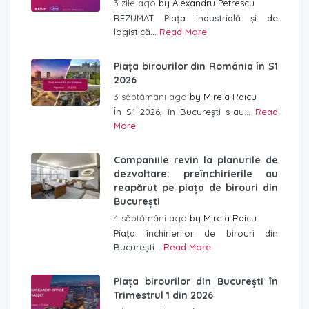
3 zile ago
by
Alexandru Petrescu
REZUMAT Piața industrială și de
logistică...
Read More
Piața birourilor din România în S1
2026
3 săptămâni ago
by
Mirela Raicu
În S1 2026, în București s-au...
Read
More
Companiile revin la planurile de
dezvoltare: preînchirierile au
reapărut pe piața de birouri din
București
4 săptămâni ago
by
Mirela Raicu
Piața închirierilor de birouri din
București...
Read More
Piața birourilor din București în
Trimestrul 1 din 2026