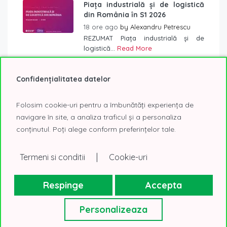
Piața industrială și de logistică
din România în S1 2026
18 ore ago
by
Alexandru Petrescu
REZUMAT Piața industrială și de
logistică...
Read More
Piața birourilor din România în S1
Confidențialitatea datelor
2026
3 săptămâni ago
by
Mirela Raicu
Folosim cookie-uri pentru a îmbunătăți experiența de
În S1 2026, în București s-au...
Read
navigare în site, a analiza traficul și a personaliza
More
conținutul. Poți alege conform preferințelor tale.
Companiile revin la planurile de
dezvoltare: preînchirierile au
|
Termeni si conditii
Cookie-uri
reapărut pe piața de birouri din
București
Respinge
Accepta
3 săptămâni ago
by
Mirela Raicu
Piața închirierilor de birouri din
București...
Read More
Personalizeaza