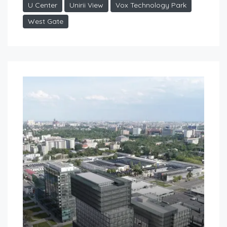
U Center
Unirii View
Vox Technology Park
West Gate