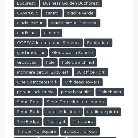
Bucuresti
Business Garden Bucharest
CAMPUS 6
central
cladire verde
cladiri birouri
cladiri birouri Bucuresti
cladiri noi
clasa A
CORFAC International Summer
Equilibrium
ghid imobiliar
Globalworth Square
Grozavesti
hale
hale de inchiriat
inchiriere birouri Bucuresti
J8 office Park
One Cotroceni Park
Orhideea Towers
parcuri industriale
piata birourilor
Politehnica
Sema Parc
Sema Parc cladirea London
Sema Park
spatii industriale
studiu de piata
The Bridge
The Light
Timisoara
Timpuri Noi Square
tranzactii birouri