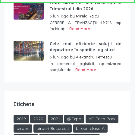
Piața birourilor din București în
Trimestrul 1 din 2026
3 luni ago
by
Mirela Raicu
CERERE & TRANZACȚII 49.718 mp
închiriați...
Read More
Cele mai eficiente soluții de
depozitare în spațiile logistice
3 luni ago
by
Alexandru Petrescu
În domeniul logisticii, optimizarea
spațiului de...
Read More
Etichete
2019
2020
2021
@Expo
AFI Tech Park
birouri
birouri Bucuresti
birouri clasa A