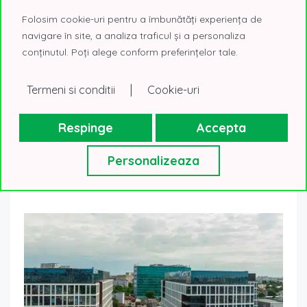
Folosim cookie-uri pentru a îmbunătăți experiența de
navigare în site, a analiza traficul și a personaliza
conținutul. Poți alege conform preferințelor tale.
|
Termeni si conditii
Cookie-uri
Cladiri in care s-ar putea inchiria spatii peste 1.000
mp in 2024
Respinge
Accepta
20 decembrie 2023
Birouri in care noi ne-am muta
Pe fondul unei perioade de acalmie in dezvoltarea de
Personalizeaza
cladiri de birouri in Bucuresti, anul 2024 nu anunta livrarea
unor cladiri cu...
Read More