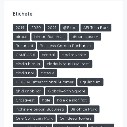
Etichete
2019
2020
2021
@Expo
AFI Tech Park
birouri
birouri Bucuresti
birouri clasa A
Bucuresti
Business Garden Bucharest
CAMPUS 6
central
cladire verde
cladiri birouri
cladiri birouri Bucuresti
cladiri noi
clasa A
CORFAC International Summer
Equilibrium
ghid imobiliar
Globalworth Square
Grozavesti
hale
hale de inchiriat
inchiriere birouri Bucuresti
J8 office Park
One Cotroceni Park
Orhideea Towers