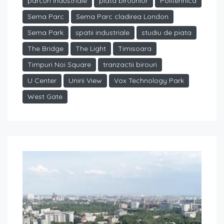
parcuri industriale
piata birourilor
Politehnica
Sema Parc
Sema Parc cladirea London
Sema Park
spatii industriale
studiu de piata
The Bridge
The Light
Timisoara
Timpuri Noi Square
tranzactii birouri
U Center
Unirii View
Vox Technology Park
West Gate