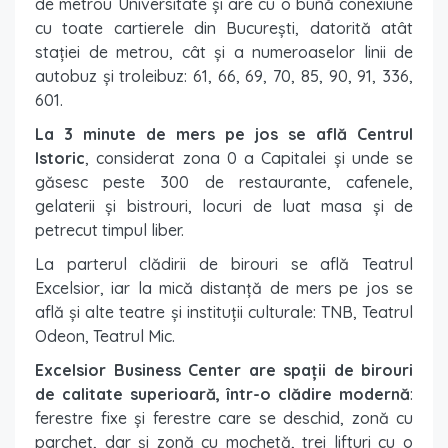
de metrou Universitate și are cu o bună conexiune
cu toate cartierele din București, datorită atât
stației de metrou, cât și a numeroaselor linii de
autobuz și troleibuz: 61, 66, 69, 70, 85, 90, 91, 336,
601.
La 3 minute de mers pe jos se află Centrul
Istoric
, considerat zona 0 a Capitalei și unde se
găsesc peste 300 de restaurante, cafenele,
gelaterii și bistrouri, locuri de luat masa și de
petrecut timpul liber.
La parterul clădirii de birouri se află Teatrul
Excelsior, iar la mică distanță de mers pe jos se
află și alte teatre și instituții culturale: TNB, Teatrul
Odeon, Teatrul Mic.
Excelsior Business Center are spații de birouri
de calitate superioară, într-o clădire modernă
:
ferestre fixe și ferestre care se deschid, zonă cu
parchet, dar și zonă cu mochetă, trei lifturi cu o