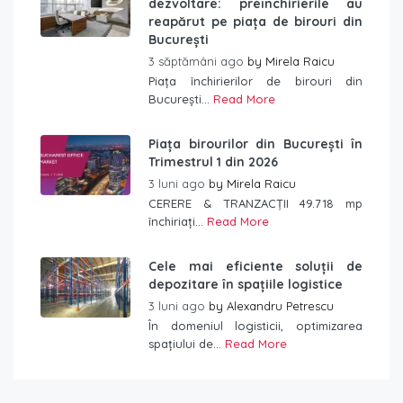
dezvoltare: preînchirierile au
reapărut pe piața de birouri din
București
3 săptămâni ago
by
Mirela Raicu
Piața închirierilor de birouri din
București...
Read More
Piața birourilor din București în
Trimestrul 1 din 2026
3 luni ago
by
Mirela Raicu
CERERE & TRANZACȚII 49.718 mp
închiriați...
Read More
Cele mai eficiente soluții de
depozitare în spațiile logistice
3 luni ago
by
Alexandru Petrescu
În domeniul logisticii, optimizarea
spațiului de...
Read More