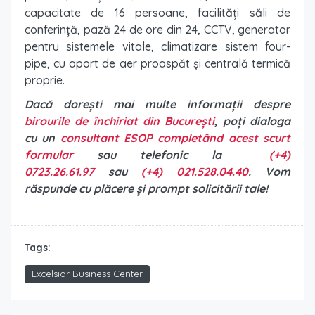
capacitate de 16 persoane, facilități săli de
conferință, pază 24 de ore din 24, CCTV, generator
pentru sistemele vitale, climatizare sistem four-
pipe, cu aport de aer proaspăt și centrală termică
proprie.
Dacă dorești mai multe informații despre
birourile de închiriat din București
, poți dialoga
cu un
consultant ESOP completând acest scurt
formular
sau telefonic la
(+4)
0723.26.61.97
sau
(+4) 021.528.04.40
. Vom
răspunde cu plăcere și prompt solicitării tale!
Tags:
Excelsior Business Center