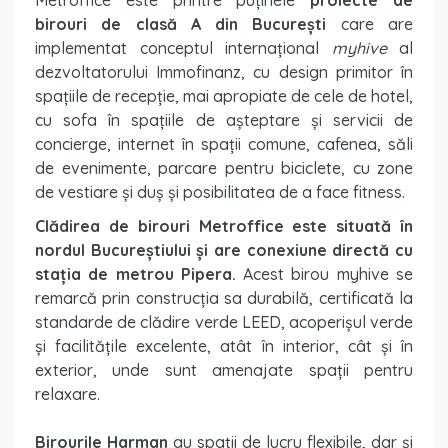
birouri de clasă A din București
care are
implementat conceptul internațional
myhive
al
dezvoltatorului Immofinanz, cu design primitor în
spațiile de recepție, mai apropiate de cele de hotel,
cu sofa în spațiile de așteptare și servicii de
concierge, internet în spații comune, cafenea, săli
de evenimente, parcare pentru biciclete, cu zone
de vestiare și duș și posibilitatea de a face fitness.
Clădirea de birouri Metroffice este situată în
nordul Bucureștiului și are conexiune directă cu
stația de metrou Pipera.
Acest birou myhive se
remarcă prin construcția sa durabilă, certificată la
standarde de clădire verde LEED, acoperișul verde
și facilitățile excelente, atât în interior, cât și în
exterior, unde sunt amenajate spații pentru
relaxare.
Birourile Harman
au spații de lucru flexibile, dar și