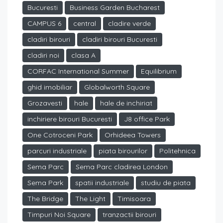
Bucuresti
Business Garden Bucharest
CAMPUS 6
central
cladire verde
cladiri birouri
cladiri birouri Bucuresti
cladiri noi
clasa A
CORFAC International Summer
Equilibrium
ghid imobiliar
Globalworth Square
Grozavesti
hale
hale de inchiriat
inchiriere birouri Bucuresti
J8 office Park
One Cotroceni Park
Orhideea Towers
parcuri industriale
piata birourilor
Politehnica
Sema Parc
Sema Parc cladirea London
Sema Park
spatii industriale
studiu de piata
The Bridge
The Light
Timisoara
Timpuri Noi Square
tranzactii birouri