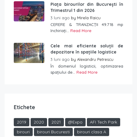
Piața birourilor din București în
Trimestrul 1 din 2026
3 luni ago
by
Mirela Raicu
CERERE & TRANZACȚII 49.718 mp
închiriați...
Read More
Cele mai eficiente soluții de
depozitare în spațiile logistice
3 luni ago
by
Alexandru Petrescu
În domeniul logisticii, optimizarea
spațiului de...
Read More
Etichete
2019
2020
2021
@Expo
AFI Tech Park
birouri
birouri Bucuresti
birouri clasa A