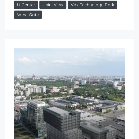
U Center
Unirii View
Vox Technology Park
West Gate