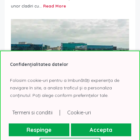
unor cladiri cu...
Read More
Confidențialitatea datelor
Folosim cookie-uri pentru a îmbunătăți experiența de
navigare în site, a analiza traficul și a personaliza
conținutul. Poți alege conform preferințelor tale.
AFI Tech Park 2 – campusul cu spatii de birouri
|
Termeni si conditii
Cookie-uri
flexible in zona centrala a capitalei
6 octombrie 2023
Birouri in care noi ne-am muta
Afi Tech Park 2 este ce de-a doua cladire din cadrul
Respinge
Accepta
proiectului Afi Tech Park, un proiect de business cu