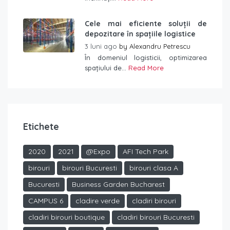
Cele mai eficiente soluții de
depozitare în spațiile logistice
3 luni ago
by
Alexandru Petrescu
În domeniul logisticii, optimizarea
spațiului de...
Read More
Etichete
2020
2021
@Expo
AFI Tech Park
birouri
birouri Bucuresti
birouri clasa A
Bucuresti
Business Garden Bucharest
CAMPUS 6
cladire verde
cladiri birouri
cladiri birouri boutique
cladiri birouri Bucuresti