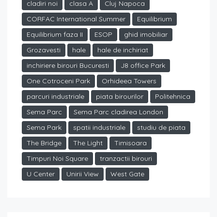
cladiri noi
clasa A
Cluj Napoca
CORFAC International Summer
Equilibrium
Equilibrium faza II
ESOP
ghid imobiliar
Grozavesti
hale
hale de inchiriat
inchiriere birouri Bucuresti
J8 office Park
One Cotroceni Park
Orhideea Towers
parcuri industriale
piata birourilor
Politehnica
Sema Parc
Sema Parc cladirea London
Sema Park
spatii industriale
studiu de piata
The Bridge
The Light
Timisoara
Timpuri Noi Square
tranzactii birouri
U Center
Unirii View
West Gate