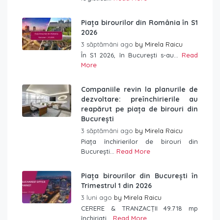
Piața birourilor din România în S1
2026
3 săptămâni ago
by
Mirela Raicu
În S1 2026, în București s-au...
Read
More
Companiile revin la planurile de
dezvoltare: preînchirierile au
reapărut pe piața de birouri din
București
3 săptămâni ago
by
Mirela Raicu
Piața închirierilor de birouri din
București...
Read More
Piața birourilor din București în
Trimestrul 1 din 2026
3 luni ago
by
Mirela Raicu
CERERE & TRANZACȚII 49.718 mp
închiriați...
Read More