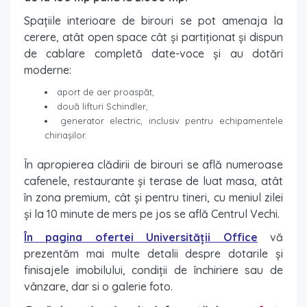
Spaţiile interioare de birouri se pot amenaja la
cerere, atât open space cât şi partiţionat şi dispun
de cablare completă date-voce şi au dotări
moderne:
aport de aer proaspăt,
două lifturi Schindler,
generator electric, inclusiv pentru echipamentele
chiriaşilor.
În apropierea clădirii de birouri se află numeroase
cafenele, restaurante şi terase de luat masa, atât
în zona premium, cât şi pentru tineri, cu meniul zilei
şi la 10 minute de mers pe jos se află Centrul Vechi.
În pagina ofertei Universităţii Office
vă
prezentăm mai multe detalii despre dotarile și
finisajele imobilului, condiții de închiriere sau de
vânzare, dar si o galerie foto.