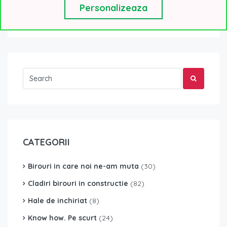
dezvoltare multifazica...
Read More
Personalizeaza
CATEGORII
Birouri in care noi ne-am muta
(30)
Cladiri birouri in constructie
(82)
Hale de inchiriat
(8)
Know how. Pe scurt
(24)