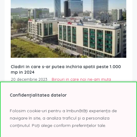
Cladiri in care s-ar putea inchiria spatii peste 1.000
mp in 2024
20 decembrie 2023
Birouri in care noi ne-am muta
Pe fondul unei perioade de acalmie in dezvoltarea de
Confidențialitatea datelor
cladiri de birouri in Bucuresti, anul 2024 nu anunta livrarea
unor cladiri cu...
Read More
Folosim cookie-uri pentru a îmbunătăți experiența de
navigare în site, a analiza traficul și a personaliza
conținutul. Poți alege conform preferințelor tale.