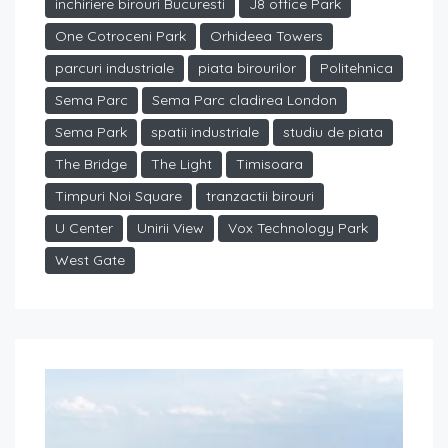
inchiriere birouri Bucuresti
J8 office Park
One Cotroceni Park
Orhideea Towers
parcuri industriale
piata birourilor
Politehnica
Sema Parc
Sema Parc cladirea London
Sema Park
spatii industriale
studiu de piata
The Bridge
The Light
Timisoara
Timpuri Noi Square
tranzactii birouri
U Center
Unirii View
Vox Technology Park
West Gate