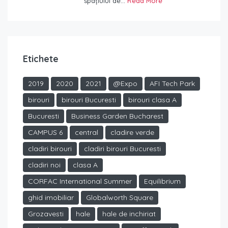
spațiului de...
Read More
Etichete
2019
2020
2021
@Expo
AFI Tech Park
birouri
birouri Bucuresti
birouri clasa A
Bucuresti
Business Garden Bucharest
CAMPUS 6
central
cladire verde
cladiri birouri
cladiri birouri Bucuresti
cladiri noi
clasa A
CORFAC International Summer
Equilibrium
ghid imobiliar
Globalworth Square
Grozavesti
hale
hale de inchiriat