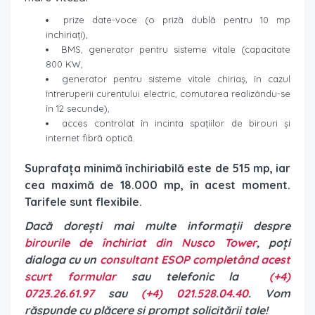
prize date-voce (o priză dublă pentru 10 mp
inchiriați),
BMS, generator pentru sisteme vitale (capacitate
800 KW,
generator pentru sisteme vitale chiriaș, în cazul
întreruperii curentului electric, comutarea realizându-se
în 12 secunde),
acces controlat în incinta spațiilor de birouri și
internet fibră optică.
Suprafața minimă închiriabilă este de 515 mp, iar
cea maximă de 18.000 mp, în acest moment.
Tarifele sunt flexibile.
Dacă dorești mai multe informații despre
birourile de închiriat din Nusco Tower
, poți
dialoga cu un
consultant ESOP completând acest
scurt formular
sau telefonic la
(+4)
0723.26.61.97
sau
(+4) 021.528.04.40
. Vom
răspunde cu plăcere și prompt solicitării tale!