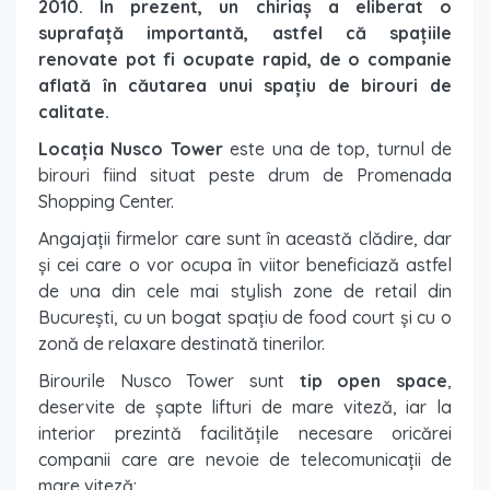
2010. În prezent, un chiriaș a eliberat o
suprafață importantă, astfel că spațiile
renovate pot fi ocupate rapid, de o companie
aflată în căutarea unui spațiu de birouri de
calitate.
Locația Nusco Tower
este una de top, turnul de
birouri fiind situat peste drum de Promenada
Shopping Center.
Angajații firmelor care sunt în această clădire, dar
și cei care o vor ocupa în viitor beneficiază astfel
de una din cele mai stylish zone de retail din
București, cu un bogat spațiu de food court și cu o
zonă de relaxare destinată tinerilor.
Birourile Nusco Tower sunt
tip open space
,
deservite de șapte lifturi de mare viteză, iar la
interior prezintă facilitățile necesare oricărei
companii care are nevoie de telecomunicații de
mare viteză: