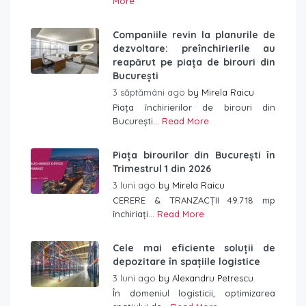
More
Companiile revin la planurile de
dezvoltare: preînchirierile au
reapărut pe piața de birouri din
București
3 săptămâni ago
by
Mirela Raicu
Piața închirierilor de birouri din
București...
Read More
Piața birourilor din București în
Trimestrul 1 din 2026
3 luni ago
by
Mirela Raicu
CERERE & TRANZACȚII 49.718 mp
închiriați...
Read More
Cele mai eficiente soluții de
depozitare în spațiile logistice
3 luni ago
by
Alexandru Petrescu
În domeniul logisticii, optimizarea