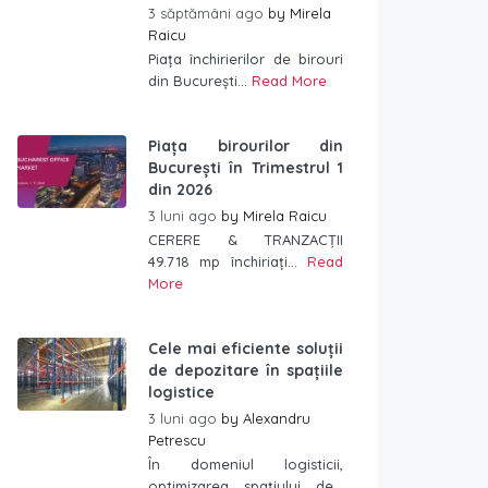
3 săptămâni ago
by
Mirela
Raicu
Piața închirierilor de birouri
din București...
Read More
Piața birourilor din
București în Trimestrul 1
din 2026
3 luni ago
by
Mirela Raicu
CERERE & TRANZACȚII
49.718 mp închiriați...
Read
More
Cele mai eficiente soluții
de depozitare în spațiile
logistice
3 luni ago
by
Alexandru
Petrescu
În domeniul logisticii,
optimizarea spațiului de...