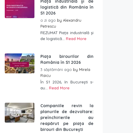
Piața industrială și de
logistică din România în
S1 2026
o zi ago
by
Alexandru
Petrescu
REZUMAT Piața industrială și
de logistică...
Read More
Piața birourilor din
România în S1 2026
3 săptămâni ago
by
Mirela
Raicu
În S1 2026, în București s-
au...
Read More
Companiile revin la
planurile de dezvoltare:
preînchirierile au
reapărut pe piața de
birouri din București