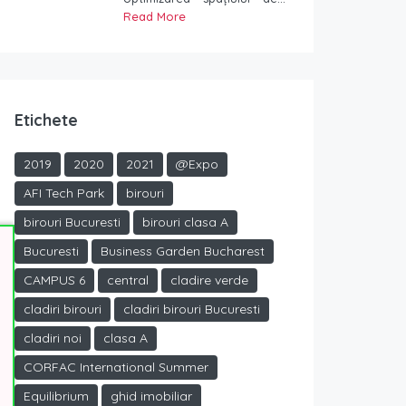
Read More
Etichete
2019
2020
2021
@Expo
AFI Tech Park
birouri
birouri Bucuresti
birouri clasa A
Bucuresti
Business Garden Bucharest
CAMPUS 6
central
cladire verde
cladiri birouri
cladiri birouri Bucuresti
cladiri noi
clasa A
CORFAC International Summer
Equilibrium
ghid imobiliar