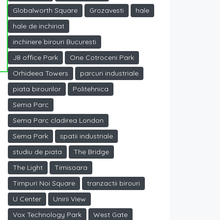
Globalworth Square
Grozavesti
hale
hale de inchiriat
inchiriere birouri Bucuresti
J8 office Park
One Cotroceni Park
Orhideea Towers
parcuri industriale
piata birourilor
Politehnica
Sema Parc
Sema Parc cladirea London
Sema Park
spatii industriale
studiu de piata
The Bridge
The Light
Timisoara
Timpuri Noi Square
tranzactii birouri
U Center
Unirii View
Vox Technology Park
West Gate