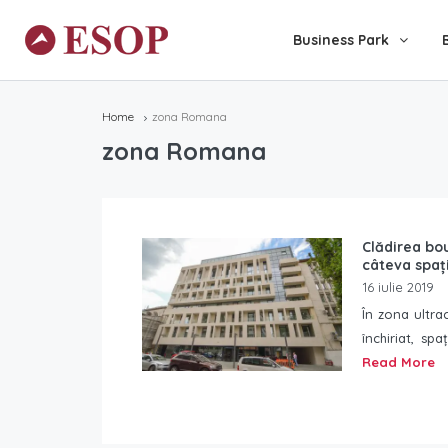
Business Park
Home
zona Romana
zona Romana
Clădirea bou
câteva spați
16 iulie 2019
În zona ultra
închiriat, spa
Read More