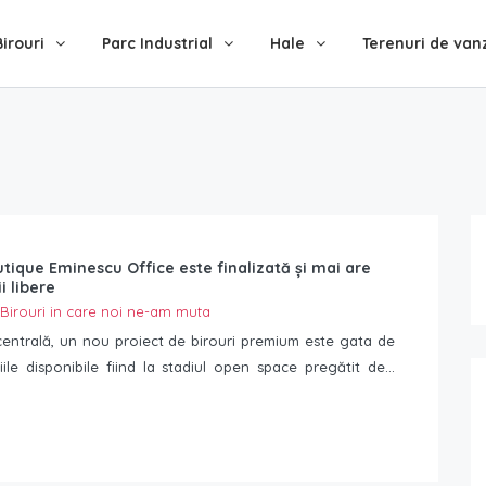
Birouri
Parc Industrial
Hale
Terenuri de van
tique Eminescu Office este finalizată și mai are
i libere
Birouri in care noi ne-am muta
centrală, un nou proiect de birouri premium este gata de
țiile disponibile fiind la stadiul open space pregătit de...