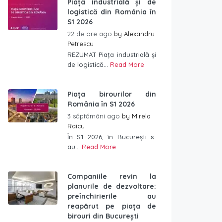
Piața industrială și de
logistică din România în
S1 2026
22 de ore ago
by
Alexandru
Petrescu
REZUMAT Piața industrială și
de logistică...
Read More
Piața birourilor din
România în S1 2026
3 săptămâni ago
by
Mirela
Raicu
În S1 2026, în București s-
au...
Read More
Companiile revin la
planurile de dezvoltare:
preînchirierile au
reapărut pe piața de
birouri din București