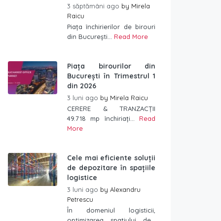
3 săptămâni ago
by
Mirela
Raicu
Piața închirierilor de birouri
din București...
Read More
Piața birourilor din
București în Trimestrul 1
din 2026
3 luni ago
by
Mirela Raicu
CERERE & TRANZACȚII
49.718 mp închiriați...
Read
More
Cele mai eficiente soluții
de depozitare în spațiile
logistice
3 luni ago
by
Alexandru
Petrescu
În domeniul logisticii,
optimizarea spațiului de...