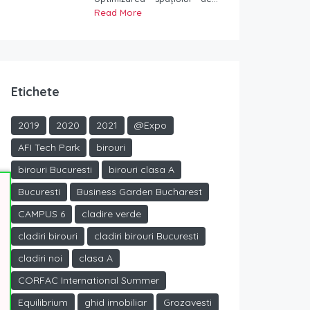
Read More
Etichete
2019
2020
2021
@Expo
AFI Tech Park
birouri
birouri Bucuresti
birouri clasa A
Bucuresti
Business Garden Bucharest
CAMPUS 6
cladire verde
cladiri birouri
cladiri birouri Bucuresti
cladiri noi
clasa A
CORFAC International Summer
Equilibrium
ghid imobiliar
Grozavesti