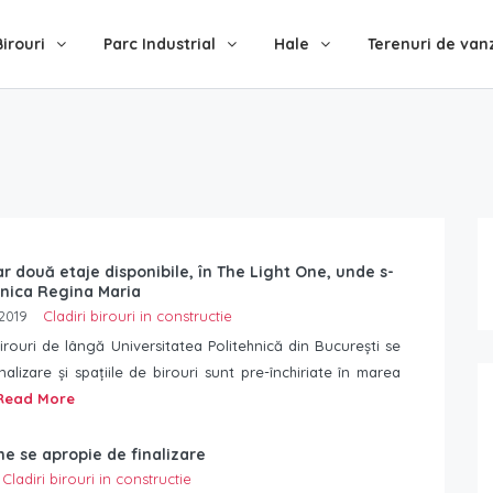
Birouri
Parc Industrial
Hale
Terenuri de van
r două etaje disponibile, în The Light One, unde s-
inica Regina Maria
2019
Cladiri birouri in constructie
irouri de lângă Universitatea Politehnică din București se
nalizare și spațiile de birouri sunt pre-închiriate în marea
Read More
ne se apropie de finalizare
Cladiri birouri in constructie