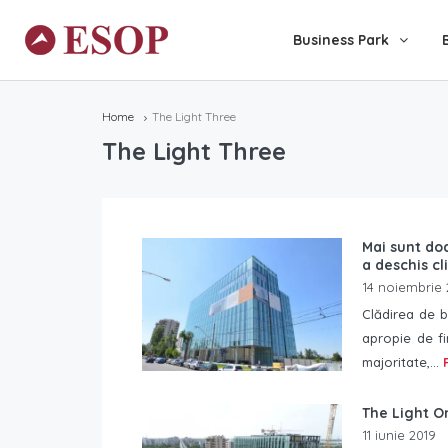
Business Park
Home
The Light Three
The Light Three
Mai sunt doa
a deschis cl
14 noiembrie 
Clădirea de b
apropie de fi
majoritate,...
The Light O
11 iunie 2019