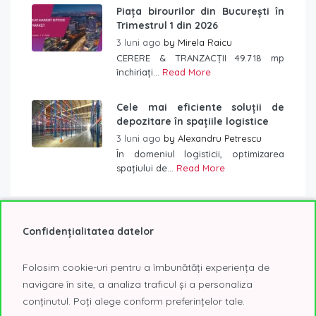
Piața birourilor din București în
Trimestrul 1 din 2026
3 luni ago
by
Mirela Raicu
CERERE & TRANZACȚII 49.718 mp
închiriați...
Read More
Cele mai eficiente soluții de
depozitare în spațiile logistice
3 luni ago
by
Alexandru Petrescu
În domeniul logisticii, optimizarea
spațiului de...
Read More
Confidențialitatea datelor
Etichete
Folosim cookie-uri pentru a îmbunătăți experiența de
2020
2021
@Expo
AFI Tech Park
birou
navigare în site, a analiza traficul și a personaliza
conținutul. Poți alege conform preferințelor tale.
birouri
birouri Bucuresti
birouri clasa A