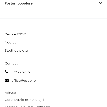
Postari populare
Despre ESOP
Noutati
Studii de piata
Contact
0723.266.197
office@esop.ro
Adresa
Carol Davila nr. 40, etaj 1
Sector 5, Bucuresti, Romania