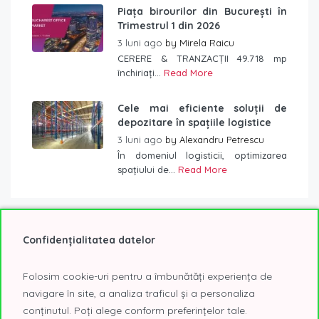
Piața birourilor din București în
Trimestrul 1 din 2026
3 luni ago
by
Mirela Raicu
CERERE & TRANZACȚII 49.718 mp
închiriați...
Read More
Cele mai eficiente soluții de
depozitare în spațiile logistice
3 luni ago
by
Alexandru Petrescu
În domeniul logisticii, optimizarea
spațiului de...
Read More
Confidențialitatea datelor
Etichete
Folosim cookie-uri pentru a îmbunătăți experiența de
2019
2020
2021
@Expo
AFI Tech Park
navigare în site, a analiza traficul și a personaliza
birouri
birouri Bucuresti
birouri clasa A
conținutul. Poți alege conform preferințelor tale.