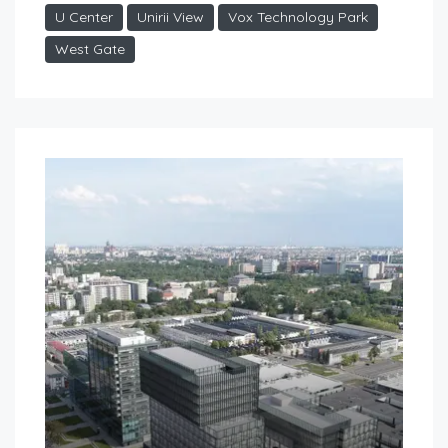
U Center
Unirii View
Vox Technology Park
West Gate