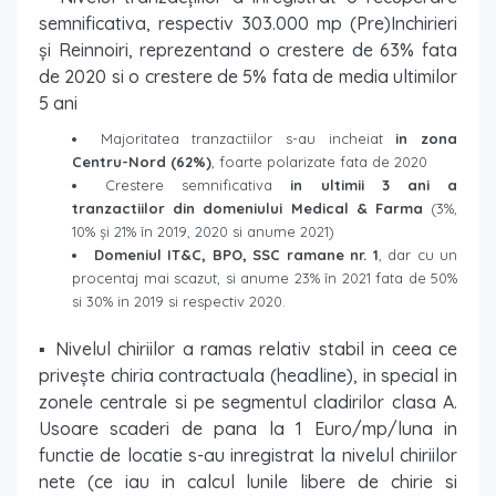
semnificativa, respectiv 303.000 mp (Pre)Inchirieri
și Reinnoiri, reprezentand o crestere de 63% fata
de 2020 si o crestere de 5% fata de media ultimilor
5 ani
Majoritatea tranzactiilor s-au incheiat
in zona
Centru-Nord (62%)
, foarte polarizate fata de 2020
Crestere semnificativa
in ultimii 3 ani a
tranzactiilor din domeniului Medical & Farma
(3%,
10% și 21% în 2019, 2020 si anume 2021)
Domeniul IT&C, BPO, SSC ramane nr. 1
, dar cu un
procentaj mai scazut, si anume 23% în 2021 fata de 50%
si 30% in 2019 si respectiv 2020.
▪ Nivelul chiriilor a ramas relativ stabil in ceea ce
privește chiria contractuala (headline), in special in
zonele centrale si pe segmentul cladirilor clasa A.
Usoare scaderi de pana la 1 Euro/mp/luna in
functie de locatie s-au inregistrat la nivelul chiriilor
nete (ce iau in calcul lunile libere de chirie si