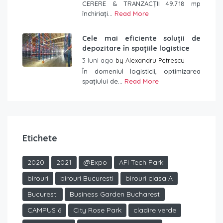
CERERE & TRANZACȚII 49.718 mp
închiriați...
Read More
Cele mai eficiente soluții de
depozitare în spațiile logistice
3 luni ago
by
Alexandru Petrescu
În domeniul logisticii, optimizarea
spațiului de...
Read More
Etichete
2020
2021
@Expo
AFI Tech Park
birouri
birouri Bucuresti
birouri clasa A
Bucuresti
Business Garden Bucharest
CAMPUS 6
City Rose Park
cladire verde