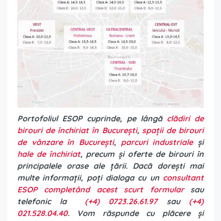
Portofoliul ESOP cuprinde, pe lângă
clădiri de
birouri de închiriat în București
,
spații de birouri
de vânzare în București
,
parcuri industriale
și
hale de închiriat
, precum și oferte de birouri în
principalele orase ale țării.
Dacă dorești mai
multe informații, poți dialoga cu un
consultant
ESOP completând acest scurt formular
sau
telefonic la
(+4) 0723.26.61.97
sau
(+4)
021.528.04.40
. Vom răspunde cu plăcere și