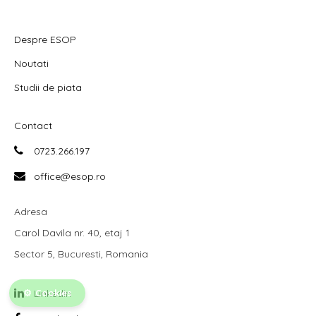
Despre ESOP
Noutati
Studii de piata
Contact
0723.266.197
office@esop.ro
Adresa
Carol Davila nr. 40, etaj 1
Sector 5, Bucuresti, Romania
Cookies
LinkedIn