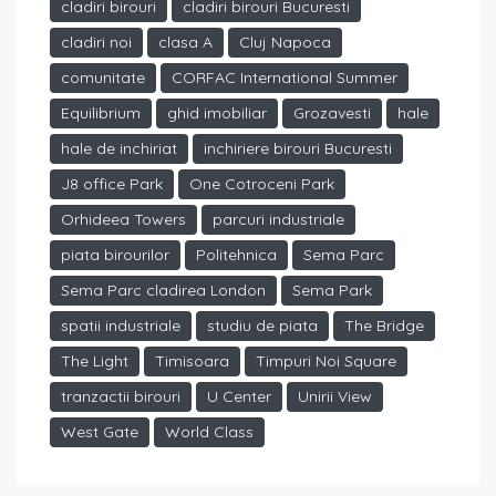
cladiri birouri
cladiri birouri Bucuresti
cladiri noi
clasa A
Cluj Napoca
comunitate
CORFAC International Summer
Equilibrium
ghid imobiliar
Grozavesti
hale
hale de inchiriat
inchiriere birouri Bucuresti
J8 office Park
One Cotroceni Park
Orhideea Towers
parcuri industriale
piata birourilor
Politehnica
Sema Parc
Sema Parc cladirea London
Sema Park
spatii industriale
studiu de piata
The Bridge
The Light
Timisoara
Timpuri Noi Square
tranzactii birouri
U Center
Unirii View
West Gate
World Class