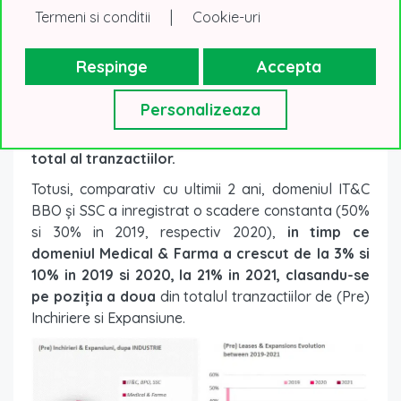
|
Termeni si conditii
Cookie-uri
Respinge
Accepta
Personalizeaza
In 2021
cele mai active companii au fost cele din
domeniul IT&C, BPO și SSC, cu 23% din volumul
total al tranzactiilor.
Totusi, comparativ cu ultimii 2 ani, domeniul IT&C
BBO și SSC a inregistrat o scadere constanta (50%
si 30% in 2019, respectiv 2020),
in timp ce
domeniul Medical & Farma a crescut de la 3% si
10% in 2019 si 2020, la 21% in 2021, clasandu-se
pe poziţia a doua
din totalul tranzactiilor de (Pre)
Inchiriere si Expansiune.