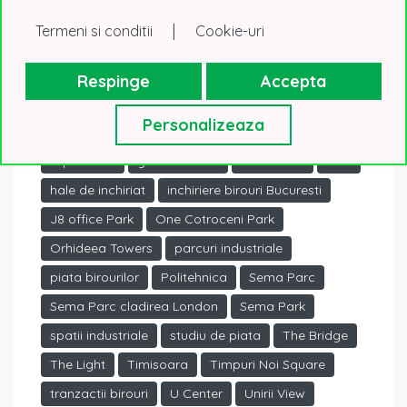
Bucuresti
Business Garden Bucharest
|
Termeni si conditii
Cookie-uri
CAMPUS 6
City Rose Park
cladire verde
cladiri birouri
cladiri birouri Bucuresti
Respinge
Accepta
cladiri noi
clasa A
Cluj Napoca
Personalizeaza
comunitate
CORFAC International Summer
Equilibrium
ghid imobiliar
Grozavesti
hale
hale de inchiriat
inchiriere birouri Bucuresti
J8 office Park
One Cotroceni Park
Orhideea Towers
parcuri industriale
piata birourilor
Politehnica
Sema Parc
Sema Parc cladirea London
Sema Park
spatii industriale
studiu de piata
The Bridge
The Light
Timisoara
Timpuri Noi Square
tranzactii birouri
U Center
Unirii View