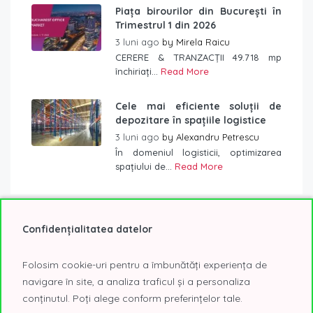
Piața birourilor din București în
Trimestrul 1 din 2026
3 luni ago
by
Mirela Raicu
CERERE & TRANZACȚII 49.718 mp
închiriați...
Read More
Cele mai eficiente soluții de
depozitare în spațiile logistice
3 luni ago
by
Alexandru Petrescu
În domeniul logisticii, optimizarea
spațiului de...
Read More
Confidențialitatea datelor
Etichete
Folosim cookie-uri pentru a îmbunătăți experiența de
2020
2021
@Expo
AFI Tech Park
navigare în site, a analiza traficul și a personaliza
conținutul. Poți alege conform preferințelor tale.
birouri
birouri Bucuresti
birouri clasa A