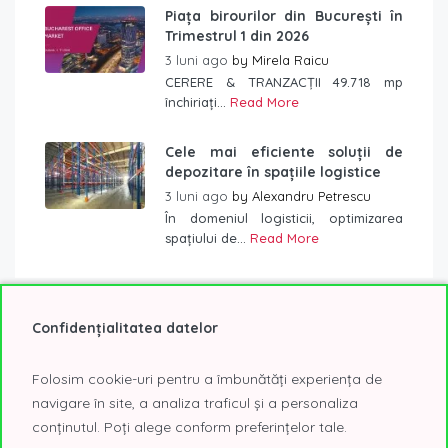
Piața birourilor din București în
Trimestrul 1 din 2026
3 luni ago
by
Mirela Raicu
CERERE & TRANZACȚII 49.718 mp
închiriați...
Read More
Cele mai eficiente soluții de
depozitare în spațiile logistice
3 luni ago
by
Alexandru Petrescu
În domeniul logisticii, optimizarea
spațiului de...
Read More
Confidențialitatea datelor
Etichete
Folosim cookie-uri pentru a îmbunătăți experiența de
2019
2020
2021
@Expo
AFI Tech Park
navigare în site, a analiza traficul și a personaliza
conținutul. Poți alege conform preferințelor tale.
birouri
birouri Bucuresti
birouri clasa A