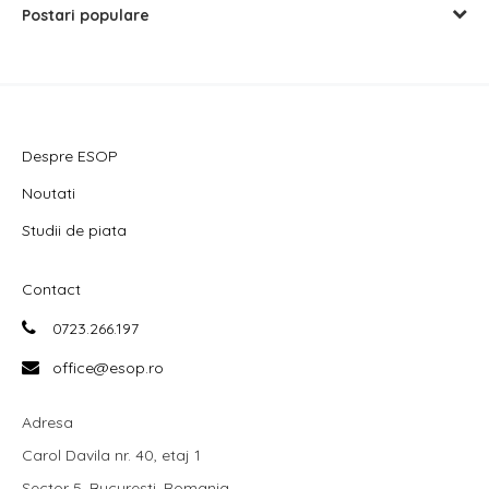
Postari populare
Despre ESOP
Noutati
Studii de piata
Contact
0723.266.197
office@esop.ro
Adresa
Carol Davila nr. 40, etaj 1
Sector 5, Bucuresti, Romania