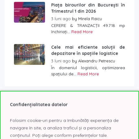
Piața birourilor din București în
Trimestrul 1 din 2026
3 luni ago
by
Mirela Raicu
CERERE & TRANZACȚII 49.718 mp
închiriați...
Read More
Cele mai eficiente soluții de
depozitare în spațiile logistice
3 luni ago
by
Alexandru Petrescu
În domeniul logisticii, optimizarea
spațiului de...
Read More
Confidențialitatea datelor
Etichete
Folosim cookie-uri pentru a îmbunătăți experiența de
2019
2020
2021
@Expo
AFI Tech Park
navigare în site, a analiza traficul și a personaliza
birouri
birouri Bucuresti
birouri clasa A
conținutul. Poți alege conform preferințelor tale.