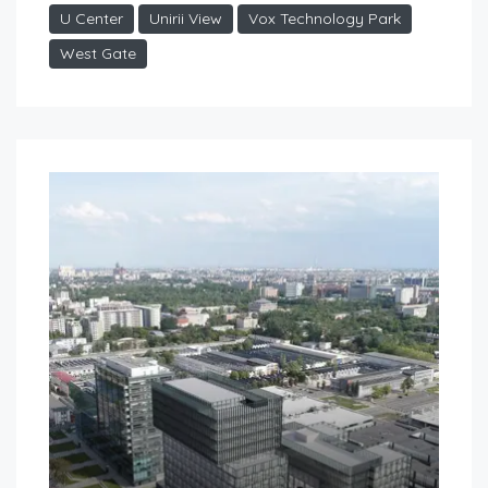
U Center
Unirii View
Vox Technology Park
West Gate