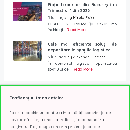
Piața birourilor din București în
Trimestrul 1 din 2026
3 luni ago
by
Mirela Raicu
CERERE & TRANZACȚII 49.718 mp
închiriați...
Read More
Cele mai eficiente soluții de
depozitare în spațiile logistice
3 luni ago
by
Alexandru Petrescu
În domeniul logisticii, optimizarea
spațiului de...
Read More
Confidențialitatea datelor
Etichete
Folosim cookie-uri pentru a îmbunătăți experiența de
2020
2021
@Expo
AFI Tech Park
navigare în site, a analiza traficul și a personaliza
birouri
birouri Bucuresti
birouri clasa A
conținutul. Poți alege conform preferințelor tale.