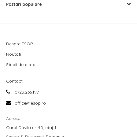
Postari populare
Despre ESOP
Noutati
Studii de piata
Contact
0723.266.197
office@esop.ro
Adresa
Carol Davila nr. 40, etaj 1
Sector 5, Bucuresti, Romania