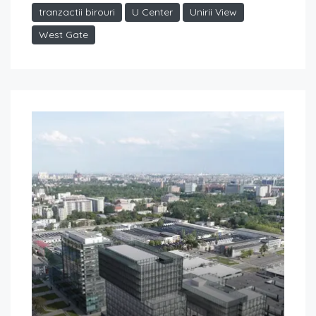
tranzactii birouri
U Center
Unirii View
West Gate