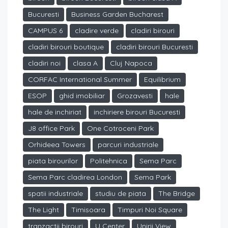
Bucuresti
Business Garden Bucharest
CAMPUS 6
cladire verde
cladiri birouri
cladiri birouri boutique
cladiri birouri Bucuresti
cladiri noi
clasa A
Cluj Napoca
CORFAC International Summer
Equilibrium
ESOP
ghid imobiliar
Grozavesti
hale
hale de inchiriat
inchiriere birouri Bucuresti
J8 office Park
One Cotroceni Park
Orhideea Towers
parcuri industriale
piata birourilor
Politehnica
Sema Parc
Sema Parc cladirea London
Sema Park
spatii industriale
studiu de piata
The Bridge
The Light
Timisoara
Timpuri Noi Square
tranzactii birouri
U Center
Unirii View