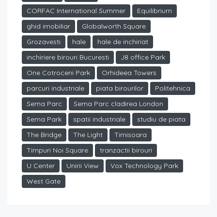
CORFAC International Summer
Equilibrium
ghid imobiliar
Globalworth Square
Grozavesti
hale
hale de inchiriat
inchiriere birouri Bucuresti
J8 office Park
One Cotroceni Park
Orhideea Towers
parcuri industriale
piata birourilor
Politehnica
Sema Parc
Sema Parc cladirea London
Sema Park
spatii industriale
studiu de piata
The Bridge
The Light
Timisoara
Timpuri Noi Square
tranzactii birouri
U Center
Unirii View
Vox Technology Park
West Gate