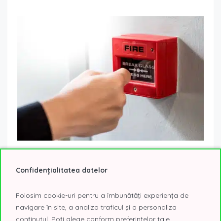
Care sunt noile reglementări ISU aduse prin OUG nr.
17/12 martie 2026
Confidențialitatea datelor
24 martie 2026
Noutati
Vă informăm că, prin OUG nr. 17/12 martie 2026, publicată în
Folosim cookie-uri pentru a îmbunătăți experiența de
Monitorul Oficial nr. 199/13.03.2026, au fost introduse
navigare în site, a analiza traficul și a personaliza
modificări la Legea nr....
Read More
conținutul. Poți alege conform preferințelor tale.