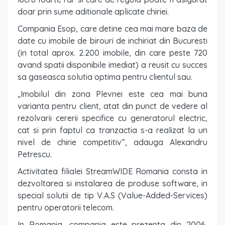
doar prin sume aditionale aplicate chiriei.
Compania Esop, care detine cea mai mare baza de
date cu imobile de birouri de inchiriat din Bucuresti
(in total aprox. 2.200 imobile, din care peste 720
avand spatii disponibile imediat) a reusit cu succes
sa gaseasca solutia optima pentru clientul sau.
„Imobilul din zona Plevnei este cea mai buna
varianta pentru client, atat din punct de vedere al
rezolvarii cererii specifice cu generatorul electric,
cat si prin faptul ca tranzactia s-a realizat la un
nivel de chirie competitiv”, adauga Alexandru
Petrescu.
Activitatea filialei StreamWIDE Romania consta in
dezvoltarea si instalarea de produse software, in
special solutii de tip V.A.S (Value-Added-Services)
pentru operatorii telecom.
In Romania, compania este prezenta din 2006,