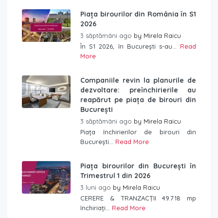
Piața birourilor din România în S1
2026
3 săptămâni ago
by
Mirela Raicu
În S1 2026, în București s-au...
Read
More
Companiile revin la planurile de
dezvoltare: preînchirierile au
reapărut pe piața de birouri din
București
3 săptămâni ago
by
Mirela Raicu
Piața închirierilor de birouri din
București...
Read More
Piața birourilor din București în
Trimestrul 1 din 2026
3 luni ago
by
Mirela Raicu
CERERE & TRANZACȚII 49.718 mp
închiriați...
Read More