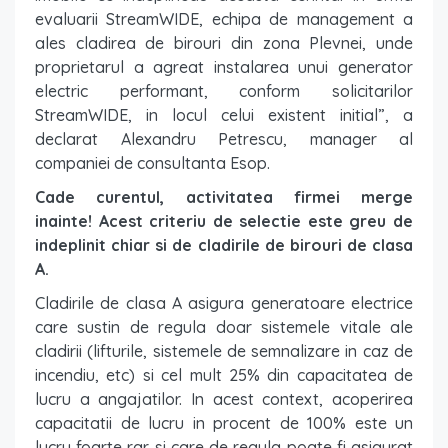
evaluarii StreamWIDE, echipa de management a
ales cladirea de birouri din zona Plevnei, unde
proprietarul a agreat instalarea unui generator
electric performant, conform solicitarilor
StreamWIDE, in locul celui existent initial”, a
declarat Alexandru Petrescu, manager al
companiei de consultanta Esop.
Cade curentul, activitatea firmei merge
inainte! Acest criteriu de selectie este greu de
indeplinit chiar si de cladirile de birouri de clasa
A.
Cladirile de clasa A asigura generatoare electrice
care sustin de regula doar sistemele vitale ale
cladirii (lifturile, sistemele de semnalizare in caz de
incendiu, etc) si cel mult 25% din capacitatea de
lucru a angajatilor. In acest context, acoperirea
capacitatii de lucru in procent de 100% este un
lucru foarte rar si care de regula poate fi asigurat