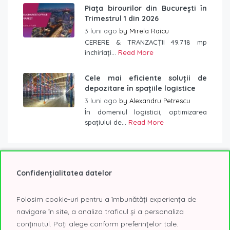
Piața birourilor din București în
Trimestrul 1 din 2026
3 luni ago
by
Mirela Raicu
CERERE & TRANZACȚII 49.718 mp
închiriați...
Read More
Cele mai eficiente soluții de
depozitare în spațiile logistice
3 luni ago
by
Alexandru Petrescu
În domeniul logisticii, optimizarea
spațiului de...
Read More
Confidențialitatea datelor
Etichete
Folosim cookie-uri pentru a îmbunătăți experiența de
2019
2020
2021
@Expo
AFI Tech Park
navigare în site, a analiza traficul și a personaliza
birouri
birouri Bucuresti
birouri clasa A
conținutul. Poți alege conform preferințelor tale.