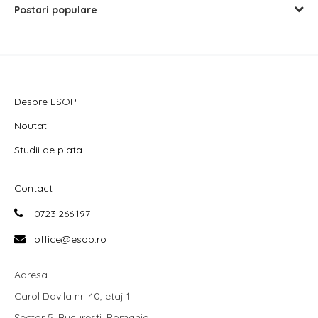
Postari populare
Despre ESOP
Noutati
Studii de piata
Contact
0723.266.197
office@esop.ro
Adresa
Carol Davila nr. 40, etaj 1
Sector 5, Bucuresti, Romania