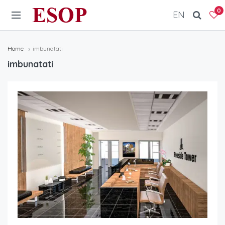
ESOP
0
EN
Home
imbunatati
imbunatati