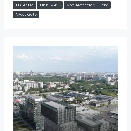
U Center
Unirii View
Vox Technology Park
West Gate