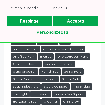
Bucuresti
Business Garden Bucharest
|
Termeni si conditii
Cookie-uri
CAMPUS 6
central
cladire verde
cladiri birouri
cladiri birouri Bucuresti
Respinge
Accepta
cladiri noi
clasa A
Personalizeaza
CORFAC International Summer
Equilibrium
ghid imobiliar
Grozavesti
hale
hale de inchiriat
inchiriere birouri Bucuresti
J8 office Park
metrou
One Cotroceni Park
Orhideea Towers
parcuri industriale
piata birourilor
Politehnica
Sema Parc
Sema Parc cladirea London
Sema Park
spatii industriale
studiu de piata
The Bridge
The Light
Timisoara
Timpuri Noi Square
tranzactii birouri
U Center
Unirii View