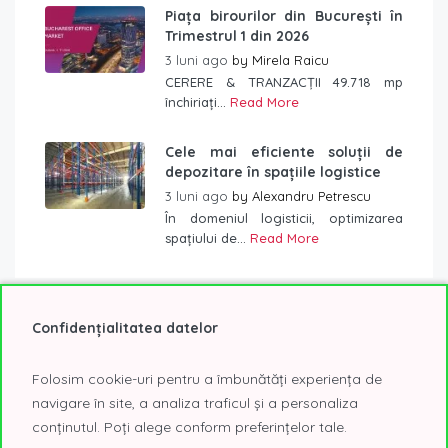
Piața birourilor din București în
Trimestrul 1 din 2026
3 luni ago
by
Mirela Raicu
CERERE & TRANZACȚII 49.718 mp
închiriați...
Read More
Cele mai eficiente soluții de
depozitare în spațiile logistice
3 luni ago
by
Alexandru Petrescu
În domeniul logisticii, optimizarea
spațiului de...
Read More
Confidențialitatea datelor
Etichete
Folosim cookie-uri pentru a îmbunătăți experiența de
2019
2020
2021
@Expo
AFI Tech Park
navigare în site, a analiza traficul și a personaliza
conținutul. Poți alege conform preferințelor tale.
birouri
birouri Bucuresti
birouri clasa A