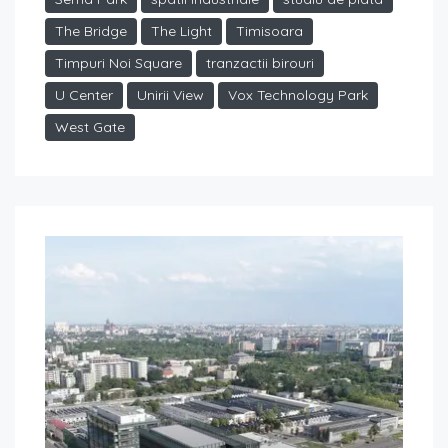
The Bridge
The Light
Timisoara
Timpuri Noi Square
tranzactii birouri
U Center
Unirii View
Vox Technology Park
West Gate