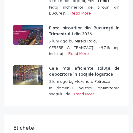
3 săptămâni ago
by
Mirela Raicu
Piața închirierilor de birouri din
București...
Read More
Piața birourilor din București în
Trimestrul 1 din 2026
3 luni ago
by
Mirela Raicu
CERERE & TRANZACȚII 49.718 mp
închiriați...
Read More
Cele mai eficiente soluții de
depozitare în spațiile logistice
3 luni ago
by
Alexandru Petrescu
În domeniul logisticii, optimizarea
spațiului de...
Read More
Etichete