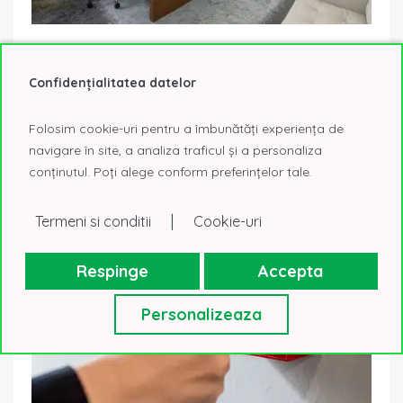
Companiile revin la planurile de dezvoltare:
preînchirierile au reapărut pe piața de birouri din
Confidențialitatea datelor
București
15 iulie 2026
Noutati
Folosim cookie-uri pentru a îmbunătăți experiența de
Piața închirierilor de birouri din București a rămas stabilă în
navigare în site, a analiza traficul și a personaliza
primul semestru al anului 2026 din perspectiva volumului
conținutul. Poți alege conform preferințelor tale.
total tranzacționat, însă structura...
Read More
|
Termeni si conditii
Cookie-uri
Respinge
Accepta
Personalizeaza