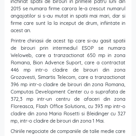
inchiriat spatii de birouri in primele patru luni din
2015 se numara firme carora le-a crescut numarul
angajatilor si s-au mutat in spatii mai mari, dar si
firme care sunt la la inceput de drum, infiintate in
acest an.
Printre chiriasii de acest tip care si-au gasit spatii
de birouri prin intermediul ESOP se numara
Weloweb, care a tranzactionat 650 mp in zona
Romana, Bion Advence Suport, care a contractat
446 mp intr-o cladire de birouri din zona
Grozavesti, Simartis Telecom, care a tranzactionat
396 mp intr-o cladire de birouri din zona Romana,
Computas Development Center cu o suprafata de
372,3 mp intr-un centru de afaceri din zona
Floreasca, Flash Office Solutions, cu 393 mp intr-o
cladire din zona Maria Rosetti si Bleidinger cu 327
mp, intr-o cladire de birouri din zona 1 Mai.
Chiriile negociate de companiile de talie medie care