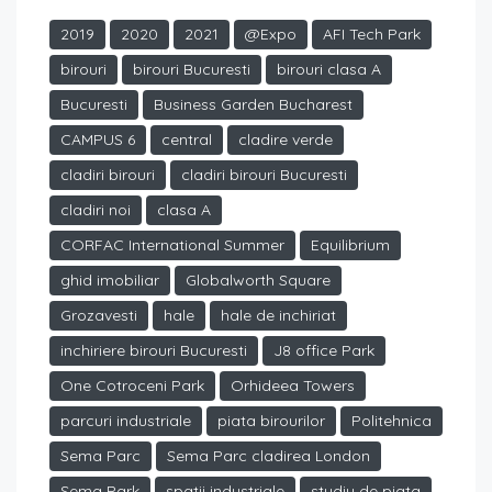
2019
2020
2021
@Expo
AFI Tech Park
birouri
birouri Bucuresti
birouri clasa A
Bucuresti
Business Garden Bucharest
CAMPUS 6
central
cladire verde
cladiri birouri
cladiri birouri Bucuresti
cladiri noi
clasa A
CORFAC International Summer
Equilibrium
ghid imobiliar
Globalworth Square
Grozavesti
hale
hale de inchiriat
inchiriere birouri Bucuresti
J8 office Park
One Cotroceni Park
Orhideea Towers
parcuri industriale
piata birourilor
Politehnica
Sema Parc
Sema Parc cladirea London
Sema Park
spatii industriale
studiu de piata