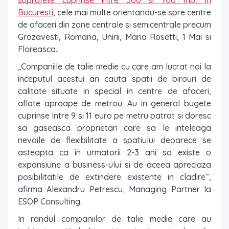
suprafete cuprinse intre 300 si 700 mp, in
Bucuresti
, cele mai multe orientandu-se spre centre
de afaceri din zone centrale si semicentrale precum
Grozavesti, Romana, Unirii, Maria Rosetti, 1 Mai si
Floreasca.
„Companiile de talie medie cu care am lucrat noi la
inceputul acestui an cauta spatii de birouri de
calitate situate in special in centre de afaceri,
aflate aproape de metrou. Au in general bugete
cuprinse intre 9 si 11 euro pe metru patrat si doresc
sa gaseasca proprietari care sa le inteleaga
nevoile de flexibilitate a spatiului deoarece se
asteapta ca in urmatorii 2-3 ani sa existe o
expansiune a business-ului si de aceea apreciaza
posibilitatile de extindere existente in cladire”,
afirma Alexandru Petrescu, Managing Partner la
ESOP Consulting.
In randul companiilor de talie medie care au