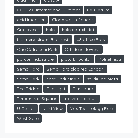
cladiri noi
clasa A
CORFAC International Summer
Equilibrium
ghid imobiliar
Globalworth Square
Grozavesti
hale
hale de inchiriat
inchiriere birouri Bucuresti
J8 office Park
One Cotroceni Park
Orhideea Towers
parcuri industriale
piata birourilor
Politehnica
Sema Parc
Sema Parc cladirea London
Sema Park
spatii industriale
studiu de piata
The Bridge
The Light
Timisoara
Timpuri Noi Square
tranzactii birouri
U Center
Unirii View
Vox Technology Park
West Gate