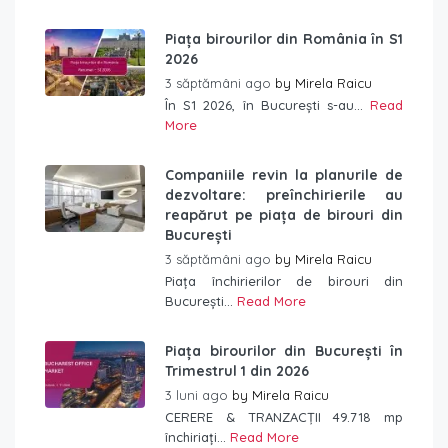
Piața birourilor din România în S1
2026
3 săptămâni ago
by
Mirela Raicu
În S1 2026, în București s-au...
Read
More
Companiile revin la planurile de
dezvoltare: preînchirierile au
reapărut pe piața de birouri din
București
3 săptămâni ago
by
Mirela Raicu
Piața închirierilor de birouri din
București...
Read More
Piața birourilor din București în
Trimestrul 1 din 2026
3 luni ago
by
Mirela Raicu
CERERE & TRANZACȚII 49.718 mp
închiriați...
Read More