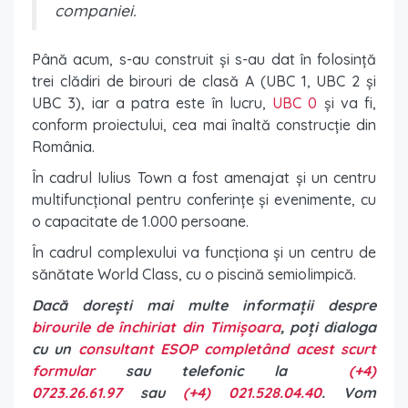
companiei.
Până acum, s-au construit și s-au dat în folosință
trei clădiri de birouri de clasă A (UBC 1, UBC 2 și
UBC 3), iar a patra este în lucru,
UBC 0
și va fi,
conform proiectului, cea mai înaltă construcție din
România.
În cadrul Iulius Town a fost amenajat și un centru
multifuncțional pentru conferințe și evenimente, cu
o capacitate de 1.000 persoane.
În cadrul complexului va funcționa și un centru de
sănătate World Class, cu o piscină semiolimpică.
Dacă dorești mai multe informații despre
birourile de închiriat din Timișoara
, poți dialoga
cu un
consultant ESOP completând acest scurt
formular
sau telefonic la
(+4)
0723.26.61.97
sau
(+4) 021.528.04.40
. Vom