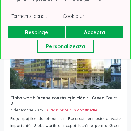
oferta de spații...
Read More
|
Termeni si conditii
Cookie-uri
Respinge
Accepta
Personalizeaza
Globalworth începe construcția clădirii Green Court
D
3 decembrie 2025
Cladiri birouri in constructie
Piața spațiilor de birouri din București primește o veste
importantă: Globalworth a început lucrările pentru Green