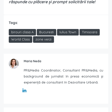
răspunde cu plăcere și prompt solicitării tale!
Tags:
birouri clasa A
Bucuresti
Iulius Town
Timisoara
World Class
zone verzi
Maria Neda
PR&Media Coordinator, Consultant PR&Media, cu
background de jurnalist în presa economică și
experiență de consultant în Dezvoltare Urbană.