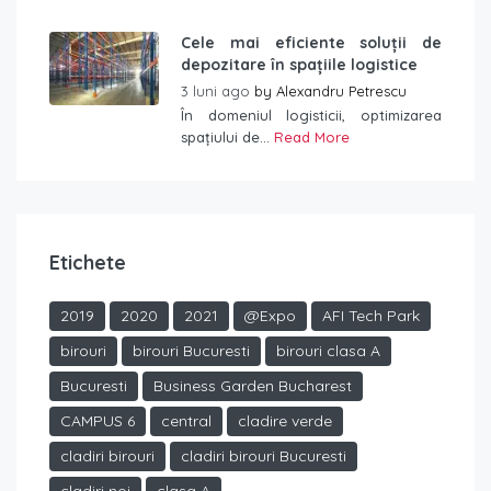
Cele mai eficiente soluții de
depozitare în spațiile logistice
3 luni ago
by
Alexandru Petrescu
În domeniul logisticii, optimizarea
spațiului de...
Read More
Etichete
2019
2020
2021
@Expo
AFI Tech Park
birouri
birouri Bucuresti
birouri clasa A
Bucuresti
Business Garden Bucharest
CAMPUS 6
central
cladire verde
cladiri birouri
cladiri birouri Bucuresti