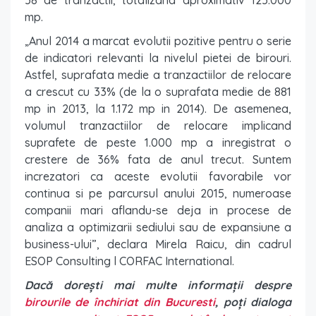
58 de tranzactii, totalizand aproximativ 125.000
mp.
„Anul 2014 a marcat evolutii pozitive pentru o serie
de indicatori relevanti la nivelul pietei de birouri.
Astfel, suprafata medie a tranzactiilor de relocare
a crescut cu 33% (de la o suprafata medie de 881
mp in 2013, la 1.172 mp in 2014). De asemenea,
volumul tranzactiilor de relocare implicand
suprafete de peste 1.000 mp a inregistrat o
crestere de 36% fata de anul trecut. Suntem
increzatori ca aceste evolutii favorabile vor
continua si pe parcursul anului 2015, numeroase
companii mari aflandu-se deja in procese de
analiza a optimizarii sediului sau de expansiune a
business-ului”, declara Mirela Raicu, din cadrul
ESOP Consulting l CORFAC International.
Dacă dorești mai multe informații despre
birourile de închiriat din Bucuresti
, poți dialoga