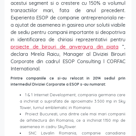
acestui segment si o crestere cu 150% a volumul
tranzactiilor mari, fata de anul precedent.
Experienta ESOP de companie antreprenoriala ne-
a ajutat de asemenea in gasirea unor solutii viabile
de sediu pentru companii importante si deopotriva
in identificarea de chiriasi reprezentativi pentru
proiecte de birouri de anvergura din piata
”,
declara Mirela Raicu, Manager al Diviziei Birouri
Corporate din cadrul ESOP Consulting l CORFAC
International.
.
Printre companiile ce si-au relocat in 2014 sediul prin
intermediul Diviziei Corporate a ESOP s-au numarat:
1 & 1 Internet Development, compania germana care
a inchiriat o suprafata de aproximativ 3.500 mp in Sky
Tower, turnul emblematic in Romania.
Proiect Bucuresti, una dintre cele mai mari companii
de arhitectura din Romania, ce a inchiriat 1.150 mp de
asemenea in cadru SkyTower.
SNC Lavalin Romania, companie canadiana