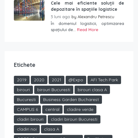
Cele mai eficiente soluții de
depozitare în spațiile logistice
3 luni ago
by
Alexandru Petrescu
În domeniul logisticii, optimizarea
spațiului de...
Read More
Etichete
2019
2020
2021
@Expo
AFI Tech Park
birouri
birouri Bucuresti
birouri clasa A
Bucuresti
Business Garden Bucharest
CAMPUS 6
central
cladire verde
cladiri birouri
cladiri birouri Bucuresti
cladiri noi
clasa A