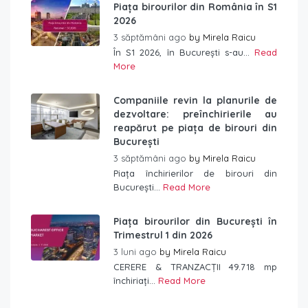
Piața birourilor din România în S1
2026
3 săptămâni ago
by
Mirela Raicu
În S1 2026, în București s-au...
Read
More
Companiile revin la planurile de
dezvoltare: preînchirierile au
reapărut pe piața de birouri din
București
3 săptămâni ago
by
Mirela Raicu
Piața închirierilor de birouri din
București...
Read More
Piața birourilor din București în
Trimestrul 1 din 2026
3 luni ago
by
Mirela Raicu
CERERE & TRANZACȚII 49.718 mp
închiriați...
Read More