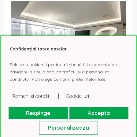
Confidențialitatea datelor
Folosim cookie-uri pentru a îmbunătăți experiența de
navigare în site, a analiza traficul și a personaliza
conținutul. Poți alege conform preferințelor tale.
Companiile revin la planurile de dezvoltare:
preînchirierile au reapărut pe piața de birouri din
|
Termeni si conditii
Cookie-uri
București
15 iulie 2026
Noutati
Respinge
Accepta
Piața închirierilor de birouri din București a rămas stabilă în
primul semestru al anului 2026 din perspectiva volumului
Personalizeaza
total tranzacționat, însă structura...
Read More