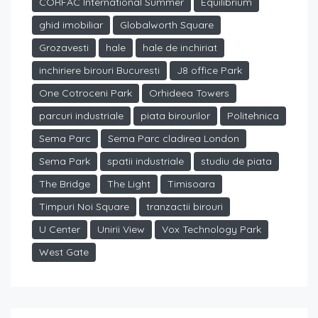
CORFAC International Summer
Equilibrium
ghid imobiliar
Globalworth Square
Grozavesti
hale
hale de inchiriat
inchiriere birouri Bucuresti
J8 office Park
One Cotroceni Park
Orhideea Towers
parcuri industriale
piata birourilor
Politehnica
Sema Parc
Sema Parc cladirea London
Sema Park
spatii industriale
studiu de piata
The Bridge
The Light
Timisoara
Timpuri Noi Square
tranzactii birouri
U Center
Unirii View
Vox Technology Park
West Gate