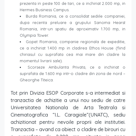
prezenta in peste 100 de tari, ce a inchiriat 2.000 mp, in
Hermes Business Campus.
Burda Romania, ce a consolidat sediile companiei,
dupa recenta preluare a grupului Sanoma Hearst
Romania, intr-un spatiu de aproximativ 1.700 mp, in
Olympia Tower.
Gopet Romania, companie regionala de expeditie,
ce a inchiriat 1.400 mp in cladirea Ethos House (fiind
chiriasul cu suprafata cea mai mare din cladire la
momentul livrarii sale).
Scorseze Ambulanta Privata, ce a inchiriat o
suprafata de 1.600 mp intr-o cladire din zona de nord –
Gheorghe Titeica.
Tot prin Divizia ESOP Corporate s-a intermediat si
tranzactia de achizitie a unui nou sediu de catre
Universitatea Nationala de Arta Teatrala si
Cinematografica “I.L. Caragiale”(UNATC), sediu
achizitionat pentru nevoile proprii ale institutiei.
Tranzactia – avand ca obiect o cladire de birouri cu