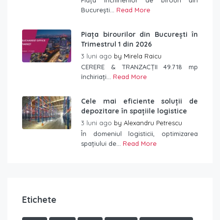
Piața închirierilor de birouri din
București...
Read More
Piața birourilor din București în
Trimestrul 1 din 2026
3 luni ago
by
Mirela Raicu
CERERE & TRANZACȚII 49.718 mp
închiriați...
Read More
Cele mai eficiente soluții de
depozitare în spațiile logistice
3 luni ago
by
Alexandru Petrescu
În domeniul logisticii, optimizarea
spațiului de...
Read More
Etichete