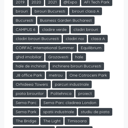
2019
2020
2021
@Expo
AFI Tech Park
birouri
birouri Bucuresti
birouri clasa A
Bucuresti
Business Garden Bucharest
CAMPUS 6
cladire verde
cladiri birouri
cladiri birouri Bucuresti
cladiri noi
clasa A
CORFAC International Summer
Equilibrium
ghid imobiliar
Grozavesti
hale
hale de inchiriat
inchiriere birouri Bucuresti
J8 office Park
metrou
One Cotroceni Park
Orhideea Towers
parcuri industriale
piata birourilor
Politehnica
proiect
Sema Parc
Sema Parc cladirea London
Sema Park
spatii industriale
studiu de piata
The Bridge
The Light
Timisoara