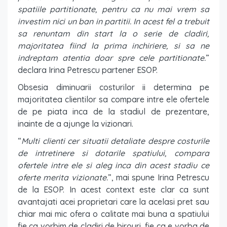
spatiile partitionate, pentru ca nu mai vrem sa
investim nici un ban in partitii. In acest fel a trebuit
sa renuntam din start la o serie de cladiri,
majoritatea fiind la prima inchiriere, si sa ne
indreptam atentia doar spre cele partitionate.
”
declara Irina Petrescu partener ESOP.
Obsesia diminuarii costurilor ii determina pe
majoritatea clientilor sa compare intre ele ofertele
de pe piata inca de la stadiul de prezentare,
inainte de a ajunge la vizionari.
“
Multi clienti cer situatii detaliate despre costurile
de intretinere si dotarile spatiului, compara
ofertele intre ele si aleg inca din acest stadiu ce
oferte merita vizionate.
”, mai spune Irina Petrescu
de la ESOP. In acest context este clar ca sunt
avantajati acei proprietari care la acelasi pret sau
chiar mai mic ofera o calitate mai buna a spatiului
fie ca vorbim de cladiri de birouri, fie ca e vorba de