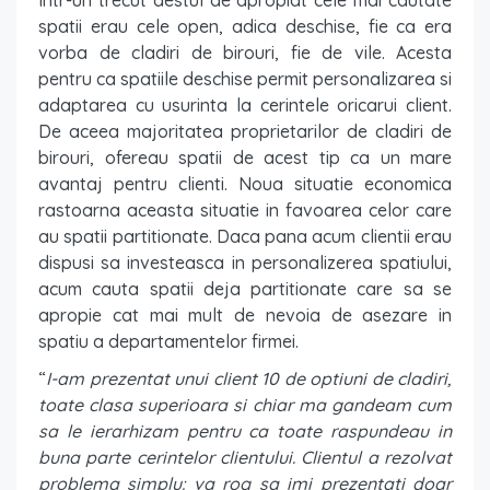
Intr-un trecut destul de apropiat cele mai cautate
spatii erau cele open, adica deschise, fie ca era
vorba de cladiri de birouri, fie de vile. Acesta
pentru ca spatiile deschise permit personalizarea si
adaptarea cu usurinta la cerintele oricarui client.
De aceea majoritatea proprietarilor de cladiri de
birouri, ofereau spatii de acest tip ca un mare
avantaj pentru clienti. Noua situatie economica
rastoarna aceasta situatie in favoarea celor care
au spatii partitionate. Daca pana acum clientii erau
dispusi sa investeasca in personalizerea spatiului,
acum cauta spatii deja partitionate care sa se
apropie cat mai mult de nevoia de asezare in
spatiu a departamentelor firmei.
“
I-am prezentat unui client 10 de optiuni de cladiri,
toate clasa superioara si chiar ma gandeam cum
sa le ierarhizam pentru ca toate raspundeau in
buna parte cerintelor clientului. Clientul a rezolvat
problema simplu: va rog sa imi prezentati doar