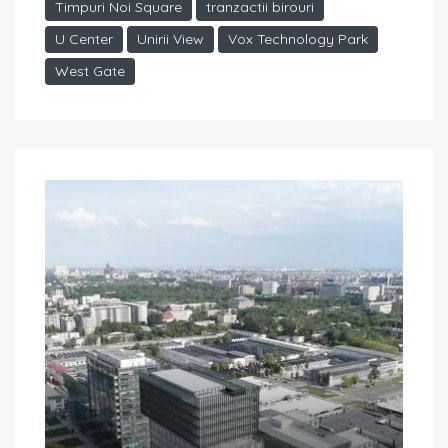
Timpuri Noi Square
tranzactii birouri
U Center
Unirii View
Vox Technology Park
West Gate