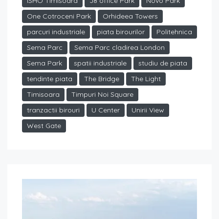
ISHO Timisoara
J8 office Park
Novo Park
One Cotroceni Park
Orhideea Towers
parcuri industriale
piata birourilor
Politehnica
Sema Parc
Sema Parc cladirea London
Sema Park
spatii industriale
studiu de piata
tendinte piata
The Bridge
The Light
Timisoara
Timpuri Noi Square
tranzactii birouri
U Center
Unirii View
West Gate