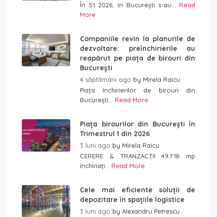
În S1 2026, în București s-au...
Read
More
Companiile revin la planurile de
dezvoltare: preînchirierile au
reapărut pe piața de birouri din
București
4 săptămâni ago
by
Mirela Raicu
Piața închirierilor de birouri din
București...
Read More
Piața birourilor din București în
Trimestrul 1 din 2026
3 luni ago
by
Mirela Raicu
CERERE & TRANZACȚII 49.718 mp
închiriați...
Read More
Cele mai eficiente soluții de
depozitare în spațiile logistice
3 luni ago
by
Alexandru Petrescu