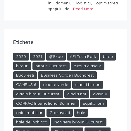
În domeniul logisticii, optimizarea
spațiului de...
Read More
Etichete
2020
2021
@Expo
AFI Tech Park
birou
birouri
birouri Bucuresti
birouri clasa A
Bucuresti
Business Garden Bucharest
CAMPUS 6
cladire verde
cladiri birouri
cladiri birouri Bucuresti
cladiri noi
clasa A
CORFAC International Summer
Equilibrium
ghid imobiliar
Grozavesti
hale
hale de inchiriat
inchiriere birouri Bucuresti