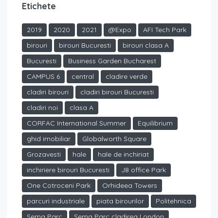
Etichete
2019
2020
2021
@Expo
AFI Tech Park
birouri
birouri Bucuresti
birouri clasa A
Bucuresti
Business Garden Bucharest
CAMPUS 6
central
cladire verde
cladiri birouri
cladiri birouri Bucuresti
cladiri noi
clasa A
CORFAC International Summer
Equilibrium
ghid imobiliar
Globalworth Square
Grozavesti
hale
hale de inchiriat
inchiriere birouri Bucuresti
J8 office Park
One Cotroceni Park
Orhideea Towers
parcuri industriale
piata birourilor
Politehnica
Sema Parc
Sema Parc cladirea London