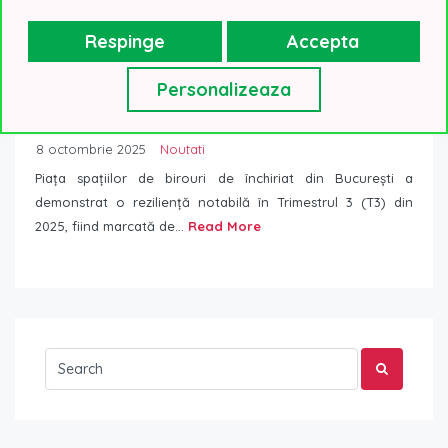
Respinge
Accepta
Personalizeaza
Polarizarea pieței închirieri spații de birouri
București se intensifică. Doua treimi din cererea
nouă se concentrează în Nord
8 octombrie 2025
Noutati
Piața spațiilor de birouri de închiriat din București a
demonstrat o reziliență notabilă în Trimestrul 3 (T3) din
2025, fiind marcată de...
Read More