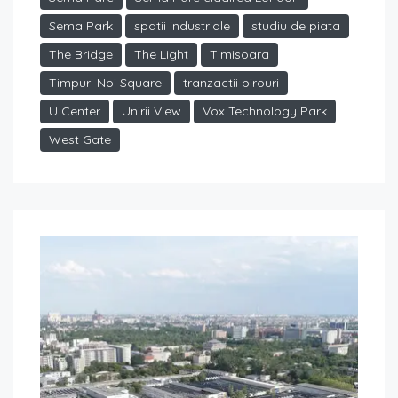
Sema Park
spatii industriale
studiu de piata
The Bridge
The Light
Timisoara
Timpuri Noi Square
tranzactii birouri
U Center
Unirii View
Vox Technology Park
West Gate