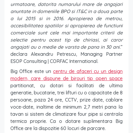
urmatoare, datorita numarului mare de angajari
anuntate in domeniile BPO si IT&C in a doua parte
a lui 2015 si in 2016. Apropierea de metrou,
accesibilitatea spatiilor si apropierea de functiuni
comerciale sunt cele mai importante criterii de
selectie pentru acest tip de chiriasi, ai caror
angajati au o medie de varsta de pana in 30 ani.
”
declara Alexandru Petrescu, Managing Partner
ESOP Consulting | CORFAC International.
Big Office este un
centru de afaceri cu un design
modern, care dispune de birouri tip open space
partitionat, cu dotari si facilitati de ultima
generatie, bucatarie, trei lifturi cu o capacitate de 8
persoane, paza 24 ore, CCTV, prize date, cablare
voce-date, inaltime de minimum 2,7 metri pana la
tavan si sistem de climatizare four pipe si centrala
termica proprie. Ca o dotare suplimentara Big
Office are la dispozitie 60 locuri de parcare.