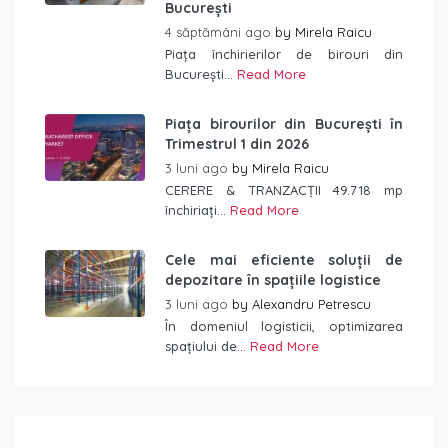
București
4 săptămâni ago
by
Mirela Raicu
Piața închirierilor de birouri din
București...
Read More
Piața birourilor din București în
Trimestrul 1 din 2026
3 luni ago
by
Mirela Raicu
CERERE & TRANZACȚII 49.718 mp
închiriați...
Read More
Cele mai eficiente soluții de
depozitare în spațiile logistice
3 luni ago
by
Alexandru Petrescu
În domeniul logisticii, optimizarea
spațiului de...
Read More