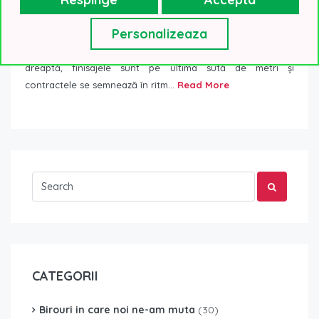
Business Garden Bucharest are un chiriaș ancoră:
BCR
19 septembrie 2019
Tranzactii recente in piata
Personalizeaza
Proiectul Business Garden Bucharest a intrat în linie
dreaptă, finisajele sunt pe ultima sută de metri și
contractele se semnează în ritm...
Read More
CATEGORII
Birouri in care noi ne-am muta
(30)