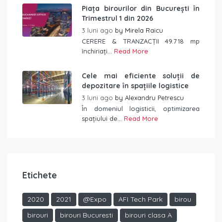
Piața birourilor din București în
Trimestrul 1 din 2026
3 luni ago
by
Mirela Raicu
CERERE & TRANZACȚII 49.718 mp
închiriați...
Read More
Cele mai eficiente soluții de
depozitare în spațiile logistice
3 luni ago
by
Alexandru Petrescu
În domeniul logisticii, optimizarea
spațiului de...
Read More
Etichete
2020
2021
@Expo
AFI Tech Park
birou
birouri
birouri Bucuresti
birouri clasa A