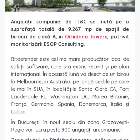
Angajații companiei de IT&C se mută pe o
suprafață totală de 9.267 mp de spații de
birouri de clasă A, în
Orhideea Towers
, potrivit
monitorizării ESOP Consulting.
Bitdefender este cel mai mare producător local de
soluții software, care s-a extins recent și pe plan
internațional. În această lună va deschide un birou
la Melbourne, în Australia, pe lângă sediile pe care
le mai în SUA, în localitățile Santa Clara CA, Fort
Lauderdale FL, Washington DC, Marea Britanie,
Franța, Germania, Spania, Danemarca, Italia și
Dubai.
În București, în noul sediu din zona Grozăvești-
Regie vor lucra peste 900 angajați ai companiei.