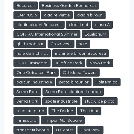
Bucuresti
Business Garden Bucharest
CAMPUS 6
cladire verde
cladiri birouri
cladiri birouri Bucuresti
cladiri noi
clasa A
CORFAC International Summer
Equilibrium
ghid imobiliar
Grozavesti
hale
hale de inchiriat
inchiriere birouri Bucuresti
ISHO Timisoara
J8 office Park
Novo Park
One Cotroceni Park
Orhideea Towers
parcuri industriale
piata birourilor
Politehnica
Sema Parc
Sema Parc cladirea London
Sema Park
spatii industriale
studiu de piata
tendinte piata
The Bridge
The Light
Timisoara
Timpuri Noi Square
tranzactii birouri
U Center
Unirii View