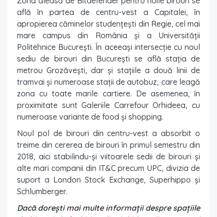
Zona aleasă de Bitdefender pentru noile birouri se
află în partea de centru-vest a Capitalei, în
apropierea căminelor studențești din Regie, cel mai
mare campus din România și a Universității
Politehnice București. În aceeași intersecție cu noul
sediu de birouri din București se află stația de
metrou Grozăvești, dar și stațiile a două linii de
tramvai și numeroase stații de autobuz, care leagă
zona cu toate marile cartiere. De asemenea, în
proximitate sunt Galeriile Carrefour Orhideea, cu
numeroase variante de food și shopping.
Noul pol de birouri din centru-vest a absorbit o
treime din cererea de birouri în primul semestru din
2018, aici stabilindu-și viitoarele sedii de birouri și
alte mari companii din IT&C precum UPC, divizia de
suport a London Stock Exchange, Superhippo și
Schlumberger.
Dacă dorești mai multe informații despre spațiile