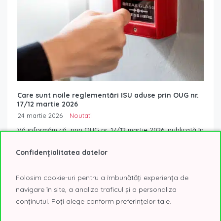
Care sunt noile reglementări ISU aduse prin OUG nr.
17/12 martie 2026
24 martie 2026
Noutati
Vă informăm că, prin OUG nr. 17/12 martie 2026, publicată în
Monitorul Oficial nr. 199/13.03.2026, au fost introduse
Confidențialitatea datelor
modificări la Legea nr....
Read More
Folosim cookie-uri pentru a îmbunătăți experiența de
navigare în site, a analiza traficul și a personaliza
conținutul. Poți alege conform preferințelor tale.