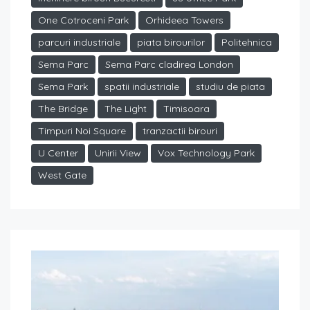
One Cotroceni Park
Orhideea Towers
parcuri industriale
piata birourilor
Politehnica
Sema Parc
Sema Parc cladirea London
Sema Park
spatii industriale
studiu de piata
The Bridge
The Light
Timisoara
Timpuri Noi Square
tranzactii birouri
U Center
Unirii View
Vox Technology Park
West Gate