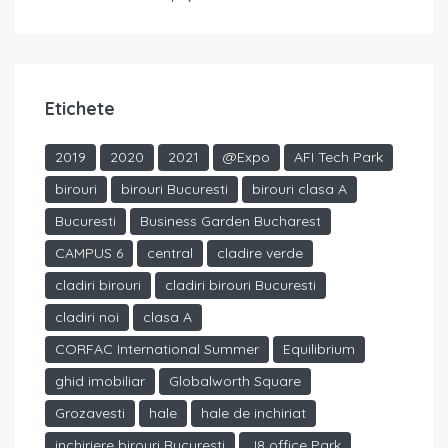
Etichete
2019
2020
2021
@Expo
AFI Tech Park
birouri
birouri Bucuresti
birouri clasa A
Bucuresti
Business Garden Bucharest
CAMPUS 6
central
cladire verde
cladiri birouri
cladiri birouri Bucuresti
cladiri noi
clasa A
CORFAC International Summer
Equilibrium
ghid imobiliar
Globalworth Square
Grozavesti
hale
hale de inchiriat
inchiriere birouri Bucuresti
J8 office Park