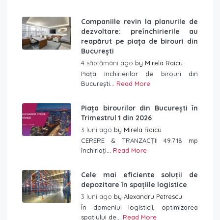
Companiile revin la planurile de
dezvoltare: preînchirierile au
reapărut pe piața de birouri din
București
4 săptămâni ago
by
Mirela Raicu
Piața închirierilor de birouri din
București...
Read More
Piața birourilor din București în
Trimestrul 1 din 2026
3 luni ago
by
Mirela Raicu
CERERE & TRANZACȚII 49.718 mp
închiriați...
Read More
Cele mai eficiente soluții de
depozitare în spațiile logistice
3 luni ago
by
Alexandru Petrescu
În domeniul logisticii, optimizarea
spațiului de...
Read More