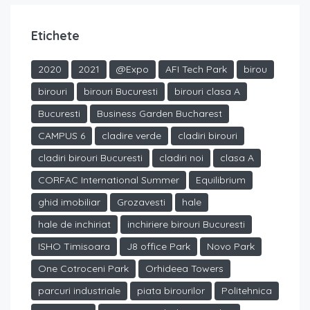
Etichete
2020
2021
@Expo
AFI Tech Park
birou
birouri
birouri Bucuresti
birouri clasa A
Bucuresti
Business Garden Bucharest
CAMPUS 6
cladire verde
cladiri birouri
cladiri birouri Bucuresti
cladiri noi
clasa A
CORFAC International Summer
Equilibrium
ghid imobiliar
Grozavesti
hale
hale de inchiriat
inchiriere birouri Bucuresti
ISHO Timisoara
J8 office Park
Novo Park
One Cotroceni Park
Orhideea Towers
parcuri industriale
piata birourilor
Politehnica