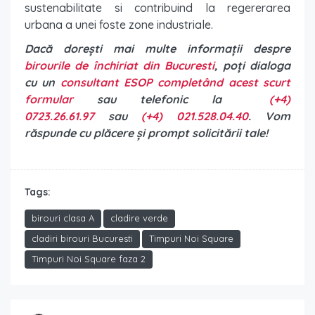
sustenabilitate si contribuind la regererarea
urbana a unei foste zone industriale.
Dacă dorești mai multe informații despre
birourile de închiriat din Bucuresti
, poți dialoga
cu un
consultant ESOP completând acest scurt
formular
sau telefonic la
(+4)
0723.26.61.97
sau
(+4) 021.528.04.40
. Vom
răspunde cu plăcere și prompt solicitării tale!
Tags:
birouri clasa A
cladire verde
cladiri birouri Bucuresti
Timpuri Noi Square
Timpuri Noi Square faza 2