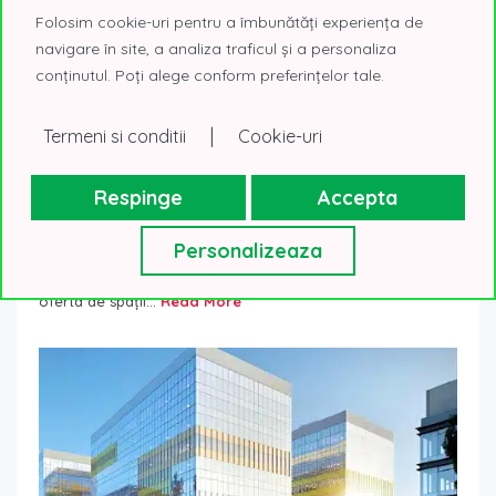
Folosim cookie-uri pentru a îmbunătăți experiența de
navigare în site, a analiza traficul și a personaliza
conținutul. Poți alege conform preferințelor tale.
|
Termeni si conditii
Cookie-uri
Ce clădiri de birouri se vor finaliza în București în
2026
Respinge
Accepta
16 decembrie 2025
Cladiri birouri in constructie
Personalizeaza
Anul 2026 anunță o revenire a livrarilor de spații de birouri
din București, aducând trei proiecte care vor completa
oferta de spații...
Read More