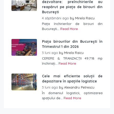
dezvoltare: preînchirierile au
reapărut pe piața de birouri din
București
4 săptămâni ago
by
Mirela Raicu
Piața închirierilor de birouri din
București...
Read More
Piața birourilor din București în
Trimestrul 1 din 2026
3 luni ago
by
Mirela Raicu
CERERE & TRANZACȚII 49.718 mp
închiriați...
Read More
Cele mai eficiente soluții de
depozitare în spațiile logistice
3 luni ago
by
Alexandru Petrescu
În domeniul logisticii, optimizarea
spațiului de...
Read More