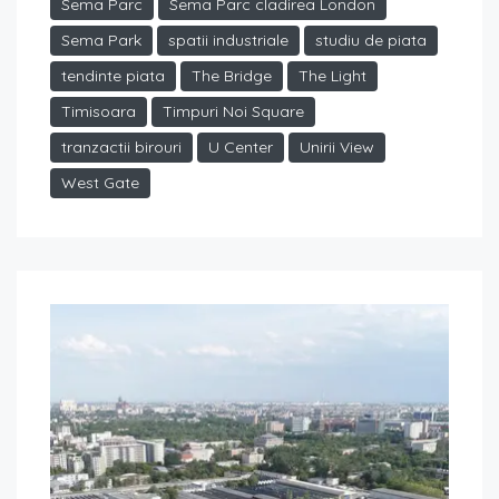
Sema Parc
Sema Parc cladirea London
Sema Park
spatii industriale
studiu de piata
tendinte piata
The Bridge
The Light
Timisoara
Timpuri Noi Square
tranzactii birouri
U Center
Unirii View
West Gate