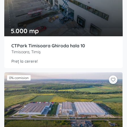
5.000 mp
CTPark Timisoara Ghiroda hala 10
Timisoara, Timiș
Preț la cerere!
0% comision