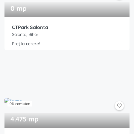
0 mp
CTPark Salonta
Salonta, Bihor
Preț la cerere!
0% comision
4.475 mp