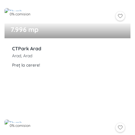
0% comision
7.996 mp
CTPark Arad
Arad, Arad
Preț la cerere!
0% comision