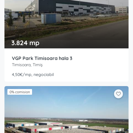
3.824 mp
VGP Park Timisoara hala 3
Timisoara, Timiș
4,50€/mp, negociabil
0% comision