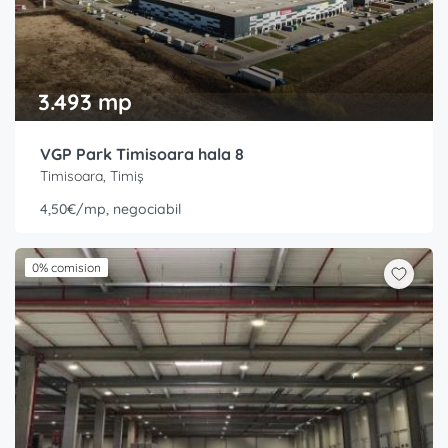
3.493 mp
VGP Park Timisoara hala 8
Timisoara, Timiș
4,50€/mp, negociabil
0% comision