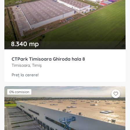
8.340 mp
CTPark Timisoara Ghiroda hala 8
Timisoara, Timiș
Preț la cerere!
0% comision