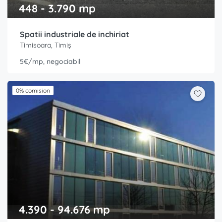
448 - 3.790 mp
Spatii industriale de inchiriat
Timisoara, Timiș
5€/mp, negociabil
0% comision
4.390 - 94.676 mp