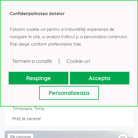
0% comision
Confidențialitatea datelor
Folosim cookie-uri pentru a îmbunătăți experiența de
navigare în site, a analiza traficul și a personaliza conținutul.
Poți alege conform preferințelor tale.
|
Termeni si conditii
Cookie-uri
Respinge
Accepta
3.000 - 13.468 mp
Personalizeaza
CTPark Timisoara Ghiroda hala 6
Timisoara, Timiș
Preț la cerere!
0% comision