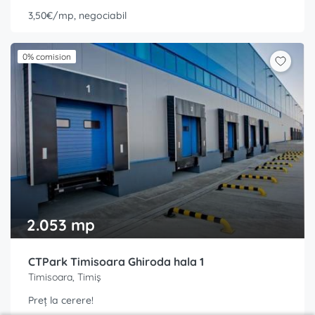
3,50€/mp, negociabil
0% comision
2.053 mp
CTPark Timisoara Ghiroda hala 1
Timisoara, Timiș
Preț la cerere!