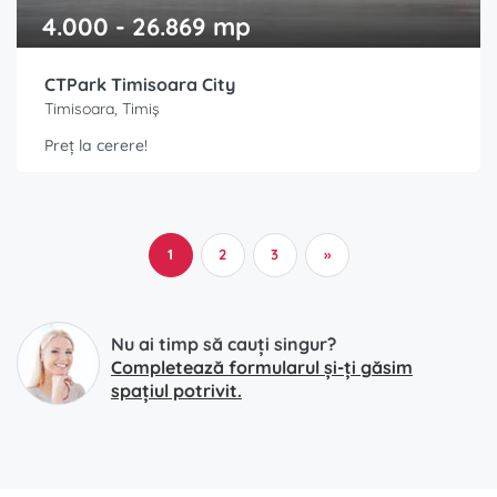
4.000 - 26.869 mp
CTPark Timisoara City
Timisoara, Timiș
Preț la cerere!
1
2
3
»
Nu ai timp să cauți singur?
Completează formularul și-ți găsim
spațiul potrivit.