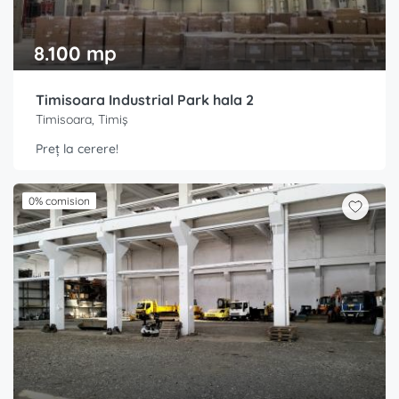
8.100 mp
Timisoara Industrial Park hala 2
Timisoara, Timiș
Preț la cerere!
0% comision