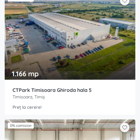
1.166 mp
CTPark Timisoara Ghiroda hala 5
Timisoara, Timiș
Preț la cerere!
0% comision