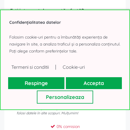
Ești interesat de această ofertă?
Confidențialitatea datelor
Folosim cookie-uri pentru a îmbunătăți experiența de
navigare în site, a analiza traficul și a personaliza conținutul.
Poți alege conform preferințelor tale.
|
Termeni si conditii
Cookie-uri
Respinge
Accepta
Personalizeaza
Datele tale personale, așa cum sunt ele colectate mai sus, vor fi
utilizate numai pentru a-ți trimite oferte imobiliare. Nu vom
folosi datele în alte scopuri. Mulțumim!
0% comision