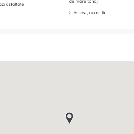
de mare tonaj
azi asfaltate
Acces: , acces tir