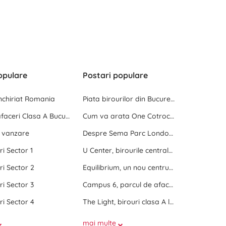
opulare
Postari populare
inchiriat Romania
Piata birourilor din Bucuresti la inceput de 2025
Centre de afaceri Clasa A Bucuresti
Cum va arata One Cotroceni Park
e vanzare
Despre Sema Parc London si Sema Parc Oslo
ri Sector 1
U Center, birourile centrale dintre doua parcuri
ri Sector 2
Equilibrium, un nou centru de birouri langa Promenada Mall
ri Sector 3
Campus 6, parcul de afaceri de langa Politehnica Bucuresti
ri Sector 4
The Light, birouri clasa A langa Politehnica Bucuresti
mai multe