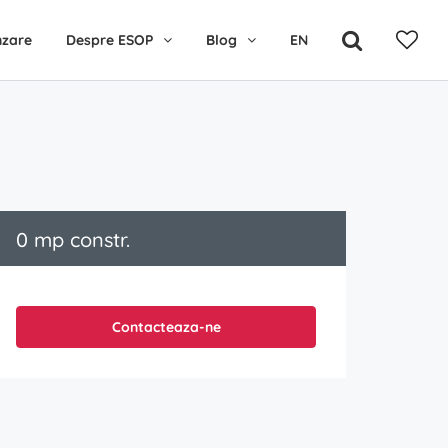
nzare
Despre ESOP
Blog
EN
0 mp constr.
Contacteaza-ne