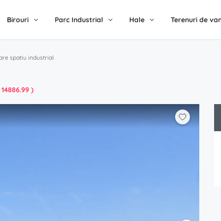
Birouri
Parc Industrial
Hale
Terenuri de va
re spatiu industrial
 14886.99 )