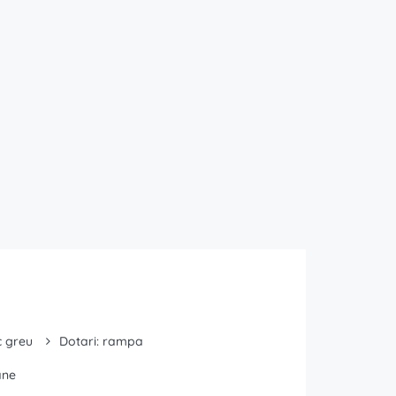
c greu
Dotari: rampa
ane