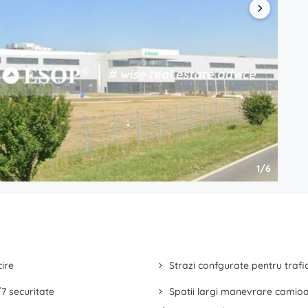
1/6
ire
Strazi confgurate pentru trafi
7 securitate
Spatii largi manevrare camio