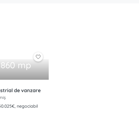
7.860 mp
strial de vanzare
miș
50.025€, negociabil