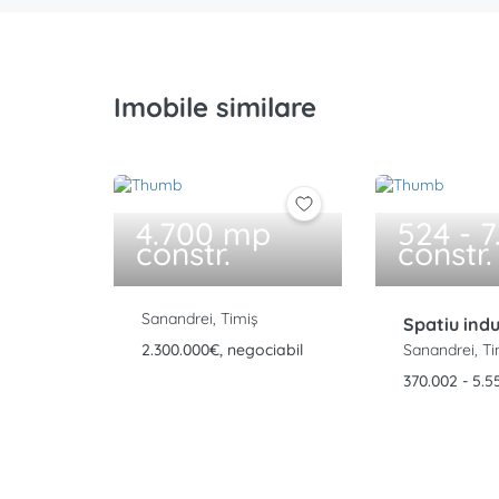
Imobile similare
4.700 mp
524 - 
constr.
constr.
Sanandrei, Timiș
Spatiu indu
2.300.000€, negociabil
Sanandrei, Ti
370.002 - 5.5