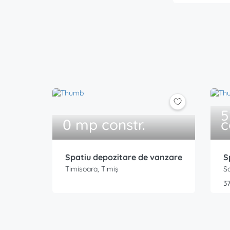
5
0 mp constr.
c
Spatiu depozitare de vanzare
S
Timisoara, Timiș
S
37