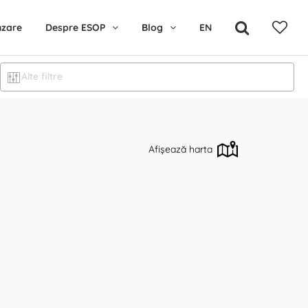
nzare
Despre ESOP
Blog
EN
Alte filtre
Afișează harta