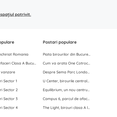
pațiul potrivit.
opulare
Postari populare
inchiriat Romania
Piata birourilor din Bucuresti la inceput de 2025
Centre de afaceri Clasa A Bucuresti
Cum va arata One Cotroceni Park
e vanzare
Despre Sema Parc London si Sema Parc Oslo
ri Sector 1
U Center, birourile centrale dintre doua parcuri
ri Sector 2
Equilibrium, un nou centru de birouri langa Promenada Mall
ri Sector 3
Campus 6, parcul de afaceri de langa Politehnica Bucuresti
ri Sector 4
The Light, birouri clasa A langa Politehnica Bucuresti