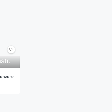
str.
vanzare