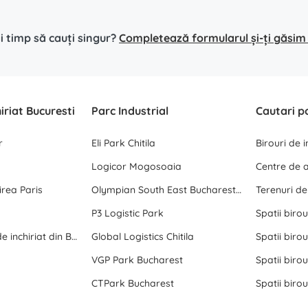
i timp să cauți singur?
Completează formularul și-ți găsim s
hiriat Bucuresti
Parc Industrial
Cautari p
r
Eli Park Chitila
Birouri de 
Logicor Mogosoaia
rea Paris
Olympian South East Bucharest Park
Terenuri d
P3 Logistic Park
Spatii birou
Toate birourile de inchiriat din Bucuresti
Global Logistics Chitila
Spatii birou
VGP Park Bucharest
Spatii birou
CTPark Bucharest
Spatii birou