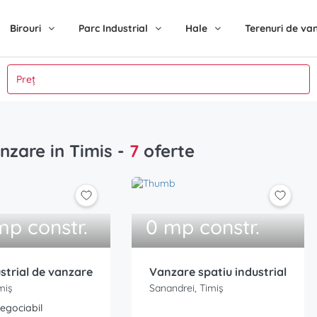
Birouri
Parc Industrial
Hale
Terenuri de va
anzare in Timis
-
7
oferte
mp constr.
0 mp constr.
strial de vanzare
Vanzare spatiu industrial
miș
Sanandrei, Timiș
negociabil