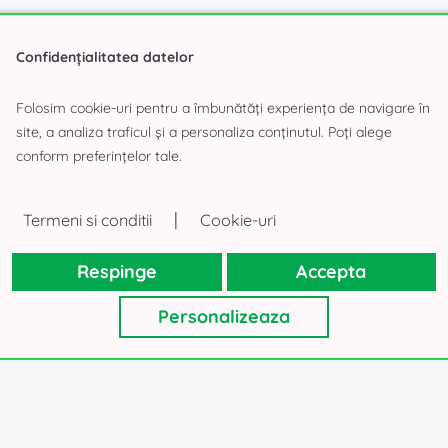
Confidențialitatea datelor
Folosim cookie-uri pentru a îmbunătăți experiența de navigare în
site, a analiza traficul și a personaliza conținutul. Poți alege
conform preferințelor tale.
|
Termeni si conditii
Cookie-uri
Respinge
Accepta
Personalizeaza