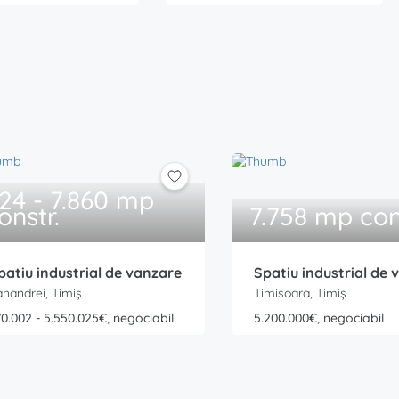
24 - 7.860 mp
onstr.
7.758 mp con
patiu industrial de vanzare
Spatiu industrial de 
anandrei, Timiș
Timisoara, Timiș
0.002 - 5.550.025€, negociabil
5.200.000€, negociabil