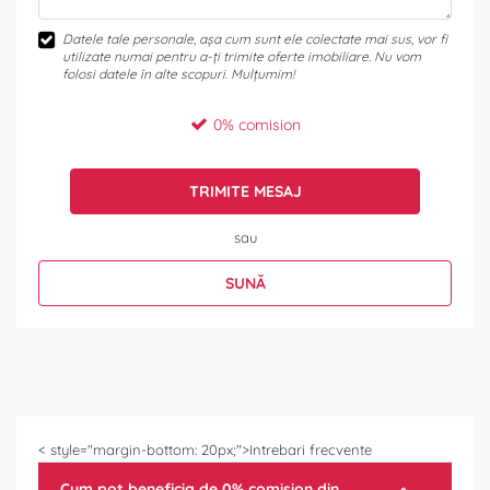
Datele tale personale, așa cum sunt ele colectate mai sus, vor fi
utilizate numai pentru a-ți trimite oferte imobiliare. Nu vom
folosi datele în alte scopuri. Mulțumim!
0% comision
TRIMITE MESAJ
sau
SUNĂ
< style="margin-bottom: 20px;">Intrebari frecvente
Cum pot beneficia de 0% comision din