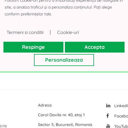
Folosim cookie-uri pentru a îmbunătăți experiența de navigare în
site, a analiza traficul și a personaliza conținutul. Poți alege
Logicor Mogosoaia
conform preferințelor tale.
rea Paris
Olympian South East Bucharest Park
Terenuri d
P3 Logistic Park
Spatii birou
|
Termeni si conditii
Cookie-uri
Toate birourile de inchiriat din Bucuresti
Global Logistics Chitila
Spatii birou
Respinge
Accepta
VGP Park Bucharest
Spatii birou
CTPark Bucharest
Spatii birou
Personalizeaza
mai multe
mai multe
Adresa
Linked
Carol Davila nr. 40, etaj 1
Faceb
Sector 5, Bucuresti, Romania
p.ro
YouTub