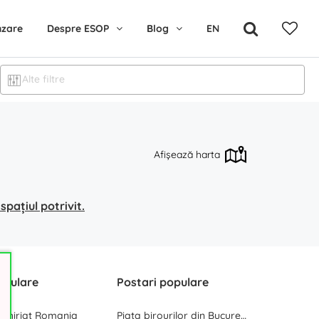
nzare
Despre ESOP
Blog
EN
Alte filtre
Afișează harta
pațiul potrivit.
opulare
Postari populare
inchiriat Romania
Piata birourilor din Bucuresti la inceput de 2025