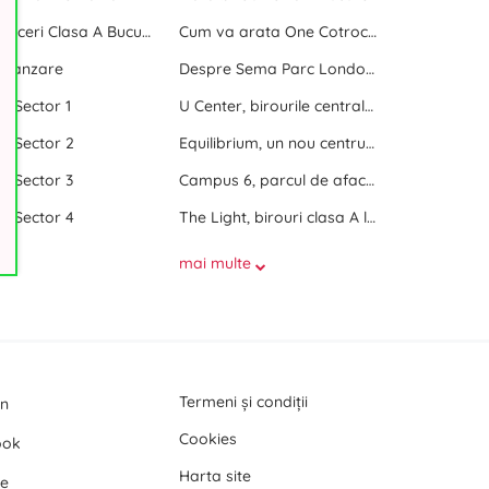
Centre de afaceri Clasa A Bucuresti
Cum va arata One Cotroceni Park
e vanzare
Despre Sema Parc London si Sema Parc Oslo
ri Sector 1
U Center, birourile centrale dintre doua parcuri
ri Sector 2
Equilibrium, un nou centru de birouri langa Promenada Mall
ri Sector 3
Campus 6, parcul de afaceri de langa Politehnica Bucuresti
ri Sector 4
The Light, birouri clasa A langa Politehnica Bucuresti
mai multe
Termeni și condiții
In
Cookies
ook
Harta site
e