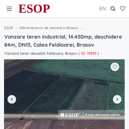
ESOP
EN
ESOP
Oferte terenuri de vanzare in Brasov
Vanzare teren industrial, 1
Vanzare teren industrial, 14.450mp, deschidere
84m, DN13, Calea Feldioarei, Brasov
Vanzare teren deosebit Feldioara, Brașov
( ID: 15539 )