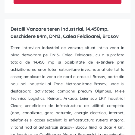
Detalii Vanzare teren industrial, 14.450mp,
deschidere 84m, DN13, Calea Feldioarei, Brasov
Teren intravilan industrial de vanzare, situat intr-o zona in
plina dezvoltare pe DN13- Calea Feldioarei, cu o suprafata
totala de 14.450 mp si posibilitate de extindere prin
achizitionarea unor loturi extravilane invecinate aflate tot la
sosea; amplasat in zona de nord a orasului Brasov, parte din
noul pol industrial al Zonei Metropolitane Brasov, unde isi
desfasoara activitatea companii precum Olympus, Miele
Technica Logistics, Reinart, Arkada, Leier sau LKY Industrial
Clean; beneficiaza de infrastructura de utilitati completa
(apa, canalizare, gaze naturale, energie electrica, internet,
telefonie) si acces excelent la infrastructura rutiera majora,
viitorul nod al autostrazii Brasov- Bacau fiind la doar 4 km,
iar legatura cu Ocolitoarea Mare a Brasovului la aproximativ