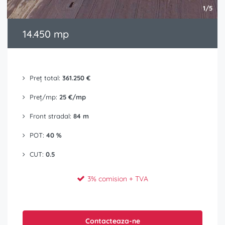
1/5
14.450 mp
Preț total:
361.250 €
Preț/mp:
25 €/mp
Front stradal:
84 m
POT:
40 %
CUT:
0.5
3% comision + TVA
Contacteaza-ne