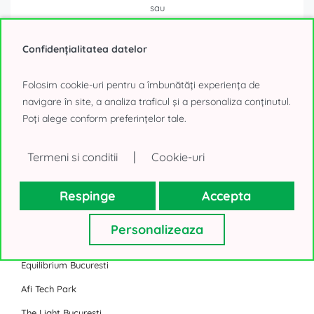
sau
SUNĂ
Confidențialitatea datelor
Folosim cookie-uri pentru a îmbunătăți experiența de
navigare în site, a analiza traficul și a personaliza conținutul.
Poți alege conform preferințelor tale.
Business Park
|
Termeni si conditii
Cookie-uri
One Cotroceni Park
Campus 6 Bucuresti
Respinge
Accepta
Sema Parc Bucuresti
Personalizeaza
U Center Bucuresti
Equilibrium Bucuresti
Afi Tech Park
The Light Bucuresti