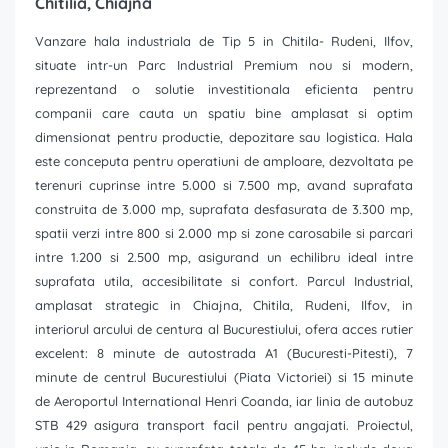
Chitilia, Chiajna
Vanzare hala industriala de Tip 5 in Chitila- Rudeni, Ilfov,
situate intr-un Parc Industrial Premium nou si modern,
reprezentand o solutie investitionala eficienta pentru
companii care cauta un spatiu bine amplasat si optim
dimensionat pentru productie, depozitare sau logistica. Hala
este conceputa pentru operatiuni de amploare, dezvoltata pe
terenuri cuprinse intre 5.000 si 7.500 mp, avand suprafata
construita de 3.000 mp, suprafata desfasurata de 3.300 mp,
spatii verzi intre 800 si 2.000 mp si zone carosabile si parcari
intre 1.200 si 2.500 mp, asigurand un echilibru ideal intre
suprafata utila, accesibilitate si confort. Parcul Industrial,
amplasat strategic in Chiajna, Chitila, Rudeni, Ilfov, in
interiorul arcului de centura al Bucurestiului, ofera acces rutier
excelent: 8 minute de autostrada A1 (Bucuresti-Pitesti), 7
minute de centrul Bucurestiului (Piata Victoriei) si 15 minute
de Aeroportul International Henri Coanda, iar linia de autobuz
STB 429 asigura transport facil pentru angajati. Proiectul,