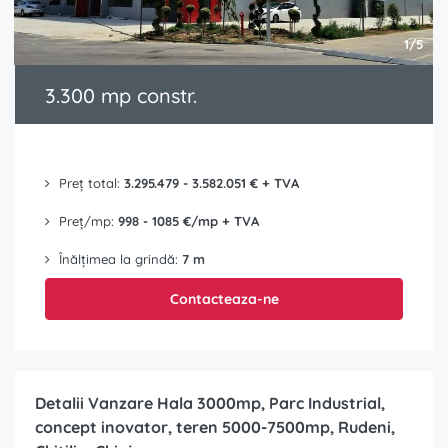
1/5
3.300 mp constr.
Preț total:
3.295.479 - 3.582.051 € + TVA
Preț/mp:
998 - 1085 €/mp + TVA
Înălțimea la grindă:
7 m
Contacteaza-ne
Detalii Vanzare Hala 3000mp, Parc Industrial,
concept inovator, teren 5000-7500mp, Rudeni,