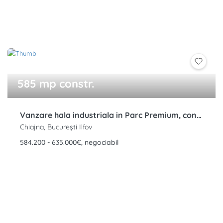
585 mp constr.
Vanzare hala industriala in Parc Premium, concept unic, Chitila, Rudeni, Soseaua de Centura, Chiajna
Chiajna, București Ilfov
584.200 - 635.000€, negociabil