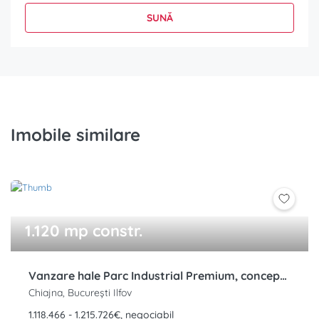
SUNĂ
Imobile similare
1.120 mp constr.
Vanzare hale Parc Industrial Premium, concept inovator, Sos de Centura, Chiajna, Chitila, Rudeni, A1
Chiajna, București Ilfov
1.118.466 - 1.215.726€, negociabil