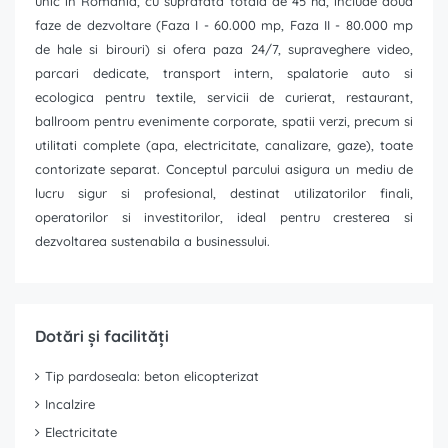
unic in Romania, cu suprafata totala de 45 ha, include doua
faze de dezvoltare (Faza I - 60.000 mp, Faza II - 80.000 mp
de hale si birouri) si ofera paza 24/7, supraveghere video,
parcari dedicate, transport intern, spalatorie auto si
ecologica pentru textile, servicii de curierat, restaurant,
ballroom pentru evenimente corporate, spatii verzi, precum si
utilitati complete (apa, electricitate, canalizare, gaze), toate
contorizate separat. Conceptul parcului asigura un mediu de
lucru sigur si profesional, destinat utilizatorilor finali,
operatorilor si investitorilor, ideal pentru cresterea si
dezvoltarea sustenabila a businessului.
Dotări și facilități
Tip pardoseala: beton elicopterizat
Incalzire
Electricitate