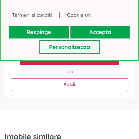
|
Termeni si conditii
Cookie-uri
Respinge
Accepta
Datele tale personale, așa cum sunt ele colectate mai sus, vor fi
utilizate numai pentru a-ți trimite oferte imobiliare. Nu vom
folosi datele în alte scopuri. Mulțumim!
Personalizeaza
TRIMITE MESAJ
sau
SUNĂ
Imobile similare