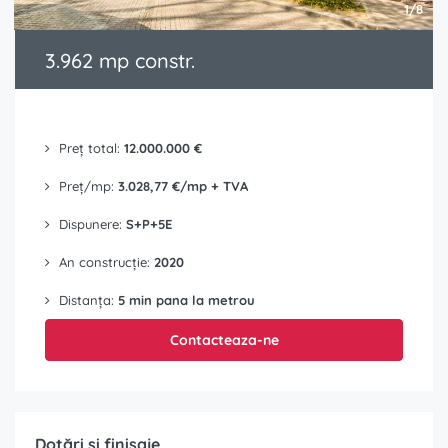
1/8
3.962 mp constr.
Preț total:
12.000.000 €
Preț/mp:
3.028,77 €/mp + TVA
Dispunere:
S+P+5E
An construcție:
2020
Distanța:
5 min pana la metrou
Contacteaza-ne
Dotări și finisaje