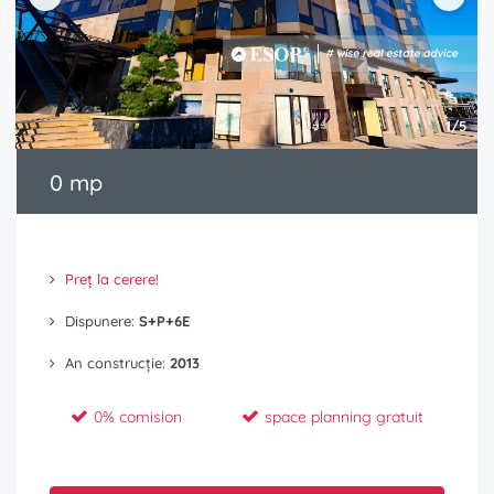
1/5
0 mp
Preț la cerere!
Dispunere:
S+P+6E
An construcție:
2013
0% comision
space planning gratuit