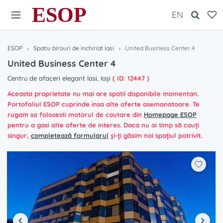
ESOP
EN
ESOP
Spatiu birouri de inchiriat Iasi
United Business Center 4
United Business Center 4
Centru de afaceri elegant Iasi, Iași
( ID: 12447 )
Aceasta proprietate nu mai are spatii disponibile momentan.
Portofoliul ESOP cuprinde insa alte oferte asemanatoare. Te
rugam sa folosesti motorul de cautare din
Homepage ESOP
pentru a gasi alte oferte de interes. Daca nu ai timp să cauți
singur,
completează formularul
și-ți găsim noi spațiul potrivit.