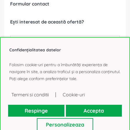
Formular contact
Ești interesat de această ofertă?
Confidențialitatea datelor
Folosim cookie-uri pentru a îmbunătăți experiența de
navigare în site, a analiza traficul și a personaliza conținutul.
Poți alege conform preferințelor tale.
|
Termeni si conditii
Cookie-uri
Respinge
Accepta
Datele tale personale, așa cum sunt ele colectate mai sus, vor fi
utilizate numai pentru a-ți trimite oferte imobiliare. Nu vom
Personalizeaza
folosi datele în alte scopuri. Mulțumim!