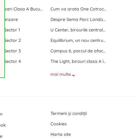
Centre de afaceri Clasa A Bucuresti
Cum va arata One Cotroceni Park
e vanzare
Despre Sema Parc London si Sema Parc Oslo
ri Sector 1
U Center, birourile centrale dintre doua parcuri
ri Sector 2
Equilibrium, un nou centru de birouri langa Promenada Mall
ri Sector 3
Campus 6, parcul de afaceri de langa Politehnica Bucuresti
ri Sector 4
The Light, birouri clasa A langa Politehnica Bucuresti
mai multe
Termeni și condiții
In
Cookies
ook
Harta site
e