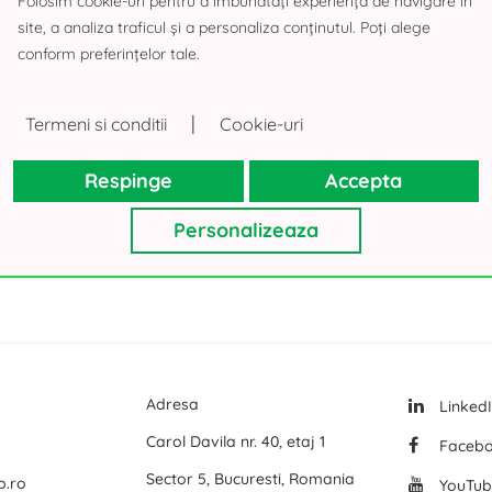
Folosim cookie-uri pentru a îmbunătăți experiența de navigare în
site, a analiza traficul și a personaliza conținutul. Poți alege
Logicor Mogosoaia
conform preferințelor tale.
rea Paris
Olympian South East Bucharest Park
Terenuri d
P3 Logistic Park
Spatii birou
|
Termeni si conditii
Cookie-uri
Toate birourile de inchiriat din Bucuresti
Global Logistics Chitila
Spatii birou
Respinge
Accepta
VGP Park Bucharest
Spatii birou
CTPark Bucharest
Spatii birou
Personalizeaza
mai multe
mai multe
Adresa
Linked
Carol Davila nr. 40, etaj 1
Faceb
Sector 5, Bucuresti, Romania
p.ro
YouTub