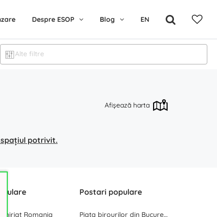
nzare
Despre ESOP
Blog
EN
Alte filtre
Afișează harta
pațiul potrivit.
opulare
Postari populare
inchiriat Romania
Piata birourilor din Bucuresti la inceput de 2025