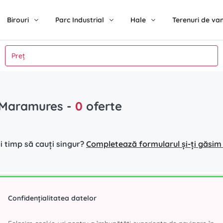
Birouri
Parc Industrial
Hale
Terenuri de va
n Maramures
-
0
oferte
i timp să cauți singur?
Completează formularul și-ți găsim s
hiriat Bucuresti
Parc Industrial
Cautari p
Confidențialitatea datelor
r
Eli Park Chitila
Birouri de 