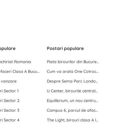
opulare
Postari populare
inchiriat Romania
Piata birourilor din Bucuresti la inceput de 2025
Centre de afaceri Clasa A Bucuresti
Cum va arata One Cotroceni Park
e vanzare
Despre Sema Parc London si Sema Parc Oslo
ri Sector 1
U Center, birourile centrale dintre doua parcuri
ri Sector 2
Equilibrium, un nou centru de birouri langa Promenada Mall
ri Sector 3
Campus 6, parcul de afaceri de langa Politehnica Bucuresti
ri Sector 4
The Light, birouri clasa A langa Politehnica Bucuresti