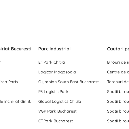
hiriat Bucuresti
Parc Industrial
Cautari p
r
Eli Park Chitila
Birouri de 
Logicor Mogosoaia
rea Paris
Olympian South East Bucharest Park
Terenuri d
P3 Logistic Park
Spatii birou
Toate birourile de inchiriat din Bucuresti
Global Logistics Chitila
Spatii birou
VGP Park Bucharest
Spatii birou
CTPark Bucharest
Spatii birou