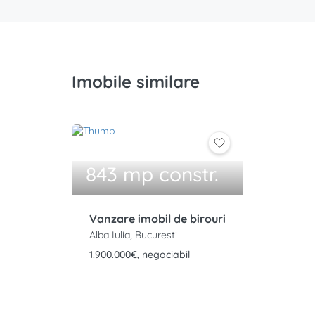
Imobile similare
843 mp constr.
Vanzare imobil de birouri
Alba Iulia, Bucuresti
1.900.000€, negociabil