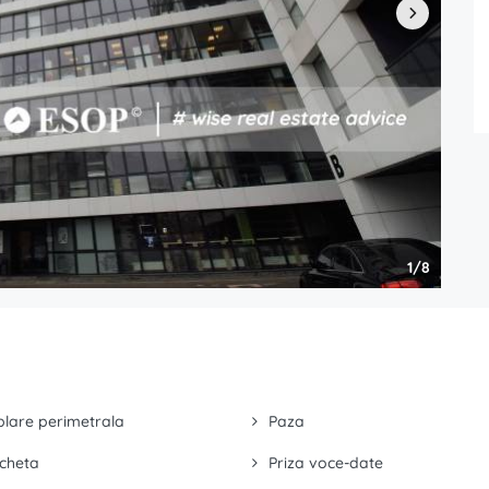
1/8
lare perimetrala
Paza
cheta
Priza voce-date