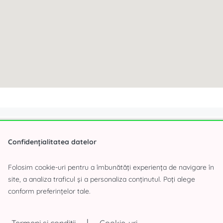
Confidențialitatea datelor
Ești interesat de această o
Folosim cookie-uri pentru a îmbunătăți experiența de navigare în
site, a analiza traficul și a personaliza conținutul. Poți alege
conform preferințelor tale.
|
Termeni si conditii
Cookie-uri