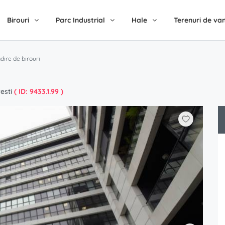
Birouri
Parc Industrial
Hale
Terenuri de va
adire de birouri
esti
( ID: 9433.1.99 )