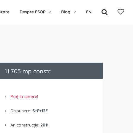
nzare
Despre ESOP
Blog
EN
11.705 mp constr.
Preț la cerere!
Dispunere:
S+P+12E
An construcție:
2011