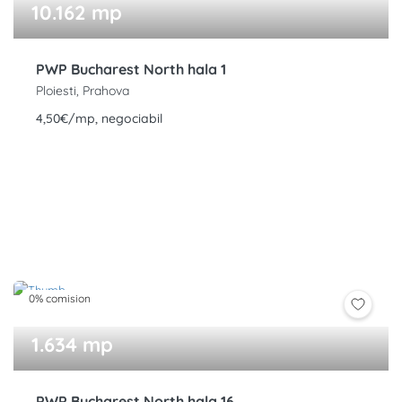
10.162 mp
PWP Bucharest North hala 1
Ploiesti, Prahova
4,50€/mp, negociabil
0% comision
1.634 mp
PWP Bucharest North hala 16