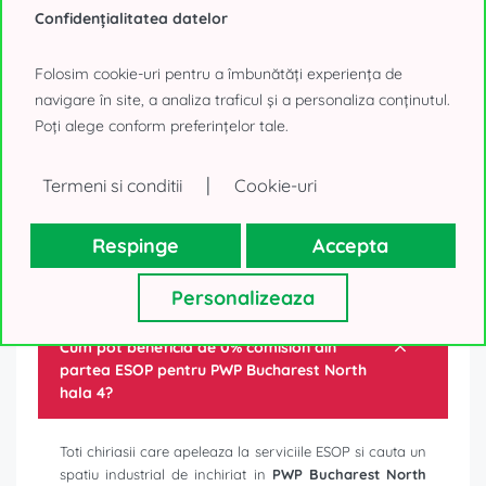
Confidențialitatea datelor
TRIMITE MESAJ
Folosim cookie-uri pentru a îmbunătăți experiența de
sau
navigare în site, a analiza traficul și a personaliza conținutul.
SUNĂ
Poți alege conform preferințelor tale.
|
Termeni si conditii
Cookie-uri
Respinge
Accepta
Intrebari frecvente
Personalizeaza
Cum pot beneficia de 0% comision din
partea ESOP pentru
PWP Bucharest North
hala 4
?
Toti chiriasii care apeleaza la serviciile ESOP si cauta un
spatiu industrial de inchiriat in
PWP Bucharest North