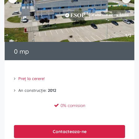
1/2
0 mp
Preț la cerere!
An construcție:
2012
0% comision
Contacteaza-ne