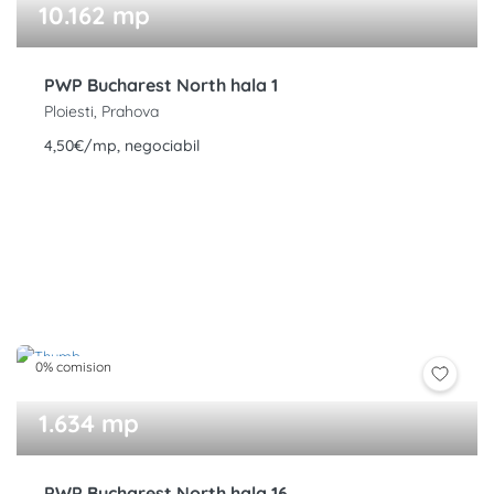
10.162 mp
PWP Bucharest North hala 1
Ploiesti, Prahova
4,50€/mp, negociabil
0% comision
1.634 mp
PWP Bucharest North hala 16