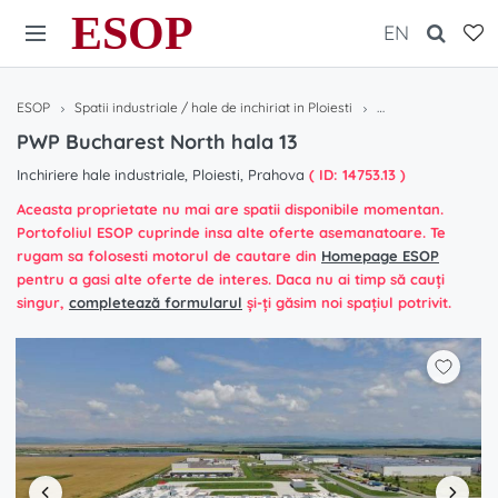
ESOP
EN
ESOP
Spatii industriale / hale de inchiriat in Ploiesti
PWP Bucharest Nort
PWP Bucharest North hala 13
Inchiriere hale industriale, Ploiesti, Prahova
( ID: 14753.13 )
Aceasta proprietate nu mai are spatii disponibile momentan.
Portofoliul ESOP cuprinde insa alte oferte asemanatoare. Te
rugam sa folosesti motorul de cautare din
Homepage ESOP
pentru a gasi alte oferte de interes. Daca nu ai timp să cauți
singur,
completează formularul
și-ți găsim noi spațiul potrivit.