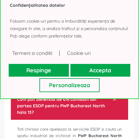
Confidențialitatea datelor
TRIMITE MESAJ
Folosim cookie-uri pentru a îmbunătăți experiența de
sau
navigare în site, a analiza traficul și a personaliza conținutul.
SUNĂ
Poți alege conform preferințelor tale.
|
Termeni si conditii
Cookie-uri
Respinge
Accepta
Intrebari frecvente
Personalizeaza
Cum pot beneficia de 0% comision din
partea ESOP pentru
PWP Bucharest North
hala 13
?
Toti chiriasii care apeleaza la serviciile ESOP si cauta un
spatiu industrial de inchiriat in
PWP Bucharest North