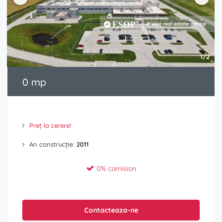
1/2
0 mp
Preț la cerere!
An construcție:
2011
0% comision
Contacteaza-ne