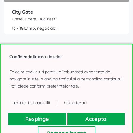
City Gate
Presei Libere, Bucuresti
16 - 18€/mp, negociabil
Confidențialitatea datelor
Folosim cookie-uri pentru a îmbunătăți experiența de
navigare în site, a analiza traficul și a personaliza conținutul.
Poți alege conform preferințelor tale.
0% comision
|
140 - 860 mp
Termeni si conditii
Cookie-uri
Respinge
Accepta
Hundertwasser House
Caramfil, Bucuresti