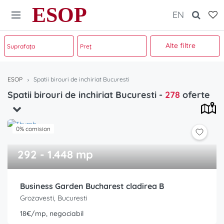
ESOP
EN
Alte filtre
ESOP
Spatii birouri de inchiriat Bucuresti
Spatii birouri de inchiriat Bucuresti
-
278
oferte
0% comision
292 - 1.448 mp
Business Garden Bucharest cladirea B
Grozavesti, Bucuresti
18€/mp, negociabil